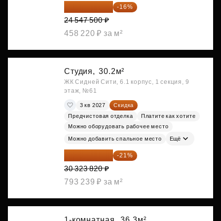
20 619 900 ₽
-16%
24 547 500 ₽
458 220 ₽ за м²
Студия,
30.2м²
ЖК Сидней Сити, 6.1 корпус, 1 секция, 9
этаж, №61
3 кв 2027
Скидка
Предчистовая отделка
Платите как хотите
Можно оборудовать рабочее место
Можно добавить спальное место
Ещё
23 955 818 ₽
-21%
30 323 820 ₽
793 239 ₽ за м²
1-комнатная,
36.3м²