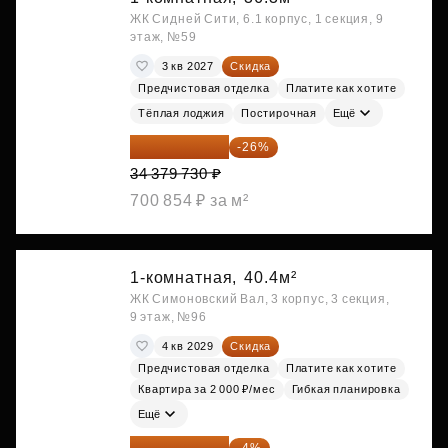
ЖК Сидней Сити, 6.1 корпус, 1 секция, 9
этаж, №59
3 кв 2027
Скидка
Предчистовая отделка
Платите как хотите
Тёплая лоджия
Постирочная
Ещё
25 441 000 ₽
-26%
34 379 730 ₽
700 854 ₽ за м²
1-комнатная,
40.4м²
ЖК Симоновский Вал, 3 корпус, 3 секция,
9 этаж, №96
4 кв 2029
Скидка
Предчистовая отделка
Платите как хотите
Квартира за 2 000 ₽/мес
Гибкая планировка
Ещё
26 062 848 ₽
-4%