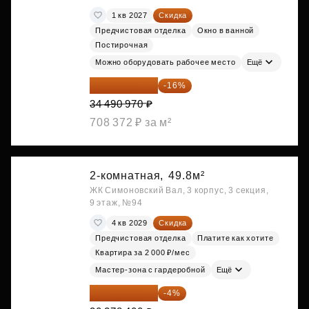
1 кв 2027
Скидка
Предчистовая отделка
Окно в ванной
Постирочная
Можно оборудовать рабочее место
Ещё
28 972 415 ₽
-16%
34 490 970 ₽
708 372 ₽ за м²
2-комнатная,
49.8м²
ЖК Симоновский Вал, 3 корпус, 3 секция,
9 этаж, №94
4 кв 2029
Скидка
Предчистовая отделка
Платите как хотите
Квартира за 2 000 ₽/мес
Мастер-зона с гардеробной
Ещё
29 067 264 ₽
-4%