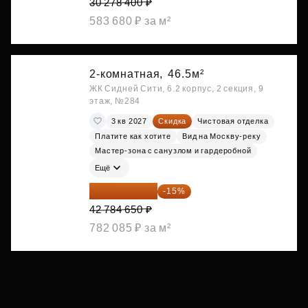
30 278 400 ₽
583 680 ₽ за м²
2-комнатная,
46.5м²
ЖК Сидней Сити, 6.2 корпус, 2 секция, 9
этаж, №284
3 кв 2027
Скидка
Чистовая отделка
Платите как хотите
Вид на Москву-реку
Мастер-зона с санузлом и гардеробной
Ещё
36 366 953 ₽
-15%
42 784 650 ₽
782 085 ₽ за м²