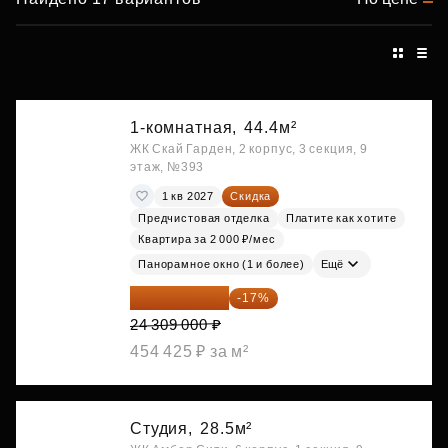
1-комнатная,
44.4м²
ЖК Скай Гарден, 2 корпус, 3 секция, 9
этаж, №393
1 кв 2027
Скидка
Предчистовая отделка
Платите как хотите
Квартира за 2 000 ₽/мес
Панорамное окно (1 и более)
Ещё
20 176 470 ₽
-17%
24 309 000 ₽
454 425 ₽ за м²
Студия,
28.5м²