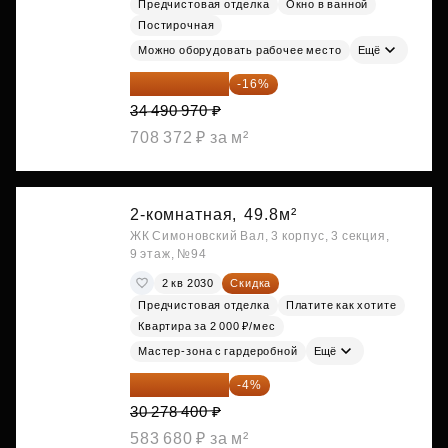
Предчистовая отделка
Окно в ванной
Постирочная
Можно оборудовать рабочее место
Ещё
28 972 415 ₽
-16%
34 490 970 ₽
708 372 ₽ за м²
2-комнатная,
49.8м²
ЖК Симоновский Вал, 3 корпус, 3 секция,
9 этаж, №94
2 кв 2030
Скидка
Предчистовая отделка
Платите как хотите
Квартира за 2 000 ₽/мес
Мастер-зона с гардеробной
Ещё
29 067 264 ₽
-4%
30 278 400 ₽
583 680 ₽ за м²