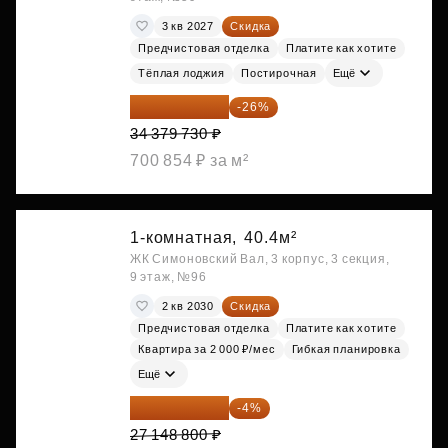
3 кв 2027
Скидка
Предчистовая отделка
Платите как хотите
Тёплая лоджия
Постирочная
Ещё
25 441 000 ₽
-26%
34 379 730 ₽
700 854 ₽ за м²
1-комнатная,
40.4м²
ЖК Симоновский Вал, 3 корпус, 3 секция,
9 этаж, №96
2 кв 2030
Скидка
Предчистовая отделка
Платите как хотите
Квартира за 2 000 ₽/мес
Гибкая планировка
Ещё
26 062 848 ₽
-4%
27 148 800 ₽