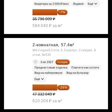
Квартира за 2 000 ₽/мес
Лоджия
Ещё
33 290 280 ₽
-7%
35 796 000 ₽
584 040 ₽ за м²
2-комнатная,
57.4м²
ЖК Сидней Сити, 6.3 корпус, 3 секция, 9
этаж, №535
3 кв 2027
Скидка
Предчистовая отделка
Платите как хотите
Вид на набережную
Вид на бульвар
Ещё
35 025 710 ₽
-26%
47 332 040 ₽
610 204 ₽ за м²