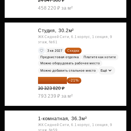
24 547 500 ₽
458 220 ₽ за м²
Студия,
30.2м²
ЖК Сидней Сити, 6.1 корпус, 1 секция, 9
этаж, №61
3 кв 2027
Скидка
Предчистовая отделка
Платите как хотите
Можно оборудовать рабочее место
Можно добавить спальное место
Ещё
23 955 818 ₽
-21%
30 323 820 ₽
793 239 ₽ за м²
1-комнатная,
36.3м²
ЖК Сидней Сити, 6.1 корпус, 1 секция, 9
этаж, №59