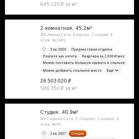
645 120 ₽ за м²
2-комнатная,
45.2м²
ЖК Амбер Сити, 6 корпус, 1 секция, 9
этаж, №1465
3 кв 2029
Предчистовая отделка
Платите как хотите
Квартира за 2 000 ₽/мес
Можно поставить большую кровать в спальне
Можно добавить спальное место
Ещё
26 503 020 ₽
586 350 ₽ за м²
Студия,
40.9м²
ЖК Сидней Сити, 5.1 корпус, 1 секция, 9
этаж, №45
1 кв 2027
Скидка