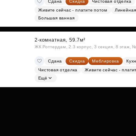
Сдана
Скидка
Чистовая отделка
Субсидии
Живите сейчас - платите потом
Линейна
Большая ванная
2-комнатная,
59.7м²
ЖК Роттердам, 2.3 корпус, 3 секция, 8 этаж, 
Сдана
Скидка
Меблировка
Кухн
Чистовая отделка
Живите сейчас - плати
Ещё