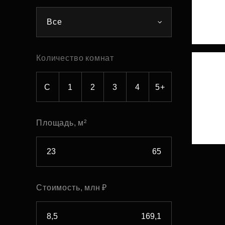
Рефинансирование
Все
Количество комнат
С
1
2
3
4
5+
Площадь, м²
Стоимость, млн ₽