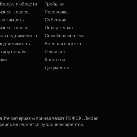
Калуге и области
Трейд-ин
изнес-класса
Рассрочка
движимость
Субсидии
изнес-класса
Переуступка
кая недвижимость
Семейная ипотека
недвижимость
Военная ипотека
ртиру онлайн
Реквизиты
дки
Контакты
Документы
 сайте материалы принадлежат ГК ФСК. Любая
овиях не является публичной офертой,