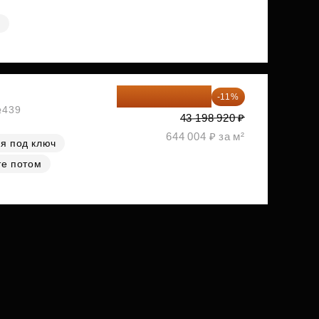
я
38 447 039 ₽
-11%
№439
43 198 920 ₽
644 004 ₽ за м²
я под ключ
те потом