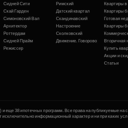
Сидней Сити
Римский
Квартиры в 
Скай Гарден
Датский квартал
Квартиры б
Симоновский Вал
Скандинавский
Готовая не
Архитектор
Настроение
Квартиры б
Роттердам
Сколковский
Коммерчес
Сидней Прайм
Движение. Говорово
Вторичная 
Режиссер
Купить ква
Акции и ски
Статьи
5) и еще 38 ипотечных программ. Все права на публикуемые на
т исключительно информационный характер и ни при каких усл