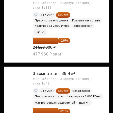
ЖК Скай Гарден, 2 корпус, 3 секция, 8
этаж, №389
1 кв 2027
Скидка
Предчистовая отделка
Платите как хотите
Квартира за 2 000 ₽/мес
Евроформат
Ещё
20 600 076 ₽
-16%
24 523 900 ₽
477 960 ₽ за м²
3-комнатная,
89.4м²
ЖК Скай Гарден, 3 корпус, 1 секция, 8
этаж, №49
2 кв 2027
Скидка
Без отделки
Платите как хотите
Квартира за 2 000 ₽/мес
Мастер-зона с гардеробной
Ещё
29 408 666 ₽
-21%