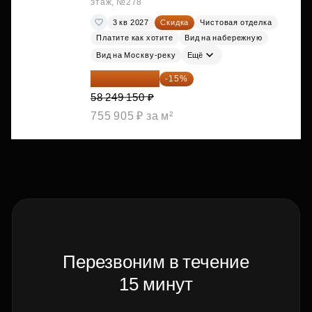
этаж, №278
3 кв 2027
Скидка
Чистовая отделка
Платите как хотите
Вид на набережную
Вид на Москву-реку
Ещё
49 511 778 ₽
-15%
58 249 150 ₽
755 905 ₽ за м²
Перезвоним в течение
15 минут