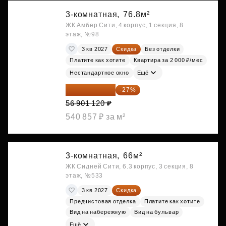
3-комнатная,
76.8м²
ЖК Амбер Сити, 4 корпус, 1 секция, 8
этаж, №98
3 кв 2027
Скидка
Без отделки
Платите как хотите
Квартира за 2 000 ₽/мес
Нестандартное окно
Ещё
41 537 818 ₽
-27%
56 901 120 ₽
540 857 ₽ за м²
3-комнатная,
66м²
ЖК Сидней Сити, 6.3 корпус, 3 секция, 8
этаж, №533
3 кв 2027
Скидка
Предчистовая отделка
Платите как хотите
Вид на набережную
Вид на бульвар
Ещё