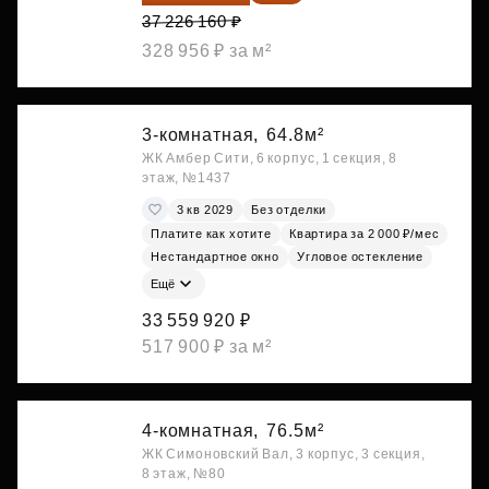
37 226 160 ₽
328 956 ₽ за м²
3-комнатная,
64.8м²
ЖК Амбер Сити, 6 корпус, 1 секция, 8
этаж, №1437
3 кв 2029
Без отделки
Платите как хотите
Квартира за 2 000 ₽/мес
Нестандартное окно
Угловое остекление
Ещё
33 559 920 ₽
517 900 ₽ за м²
4-комнатная,
76.5м²
ЖК Симоновский Вал, 3 корпус, 3 секция,
8 этаж, №80