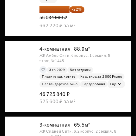
43 706 520 ₽
-22%
56 034 000 ₽
662 220 ₽ за м²
4-комнатная,
88.9м²
ЖК Амбер Сити, 6 корпус, 1 секция, 8
этаж, №1445
3 кв 2029
Без отделки
Платите как хотите
Квартира за 2 000 ₽/мес
Нестандартное окно
Гардеробная
Ещё
46 725 840 ₽
525 600 ₽ за м²
3-комнатная,
65.5м²
ЖК Сидней Сити, 6.2 корпус, 2 секция, 8