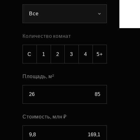
Рефинансирование
Все
Количество комнат
С
1
2
3
4
5+
Площадь, м²
Стоимость, млн ₽