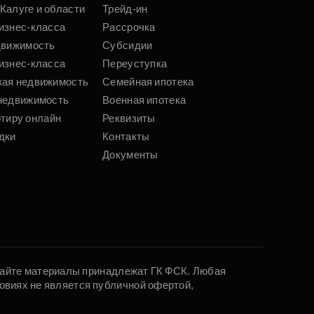
Калуге и области
Трейд-ин
изнес-класса
Рассрочка
движимость
Субсидии
изнес-класса
Переуступка
кая недвижимость
Семейная ипотека
недвижимость
Военная ипотека
ртиру онлайн
Реквизиты
дки
Контакты
Документы
 сайте материалы принадлежат ГК ФСК. Любая
овиях не является публичной офертой,