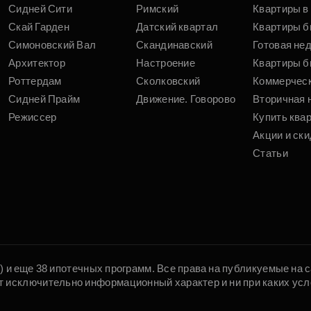
Сидней Сити
Римский
Квартиры в 
Скай Гарден
Датский квартал
Квартиры б
Симоновский Вал
Скандинавский
Готовая не
Архитектор
Настроение
Квартиры б
Роттердам
Сколковский
Коммерчес
Сидней Прайм
Движение. Говорово
Вторичная 
Режиссер
Купить ква
Акции и ски
Статьи
5) и еще 38 ипотечных программ. Все права на публикуемые на
т исключительно информационный характер и ни при каких усл