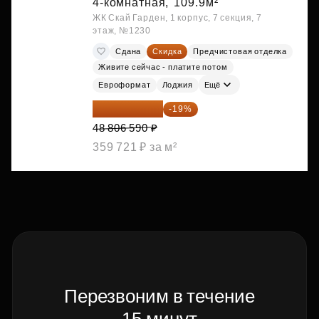
4-комнатная,
109.9м²
ЖК Скай Гарден, 1 корпус, 7 секция, 7
этаж, №1230
Сдана
Скидка
Предчистовая отделка
Живите сейчас - платите потом
Евроформат
Лоджия
Ещё
39 533 338 ₽
-19%
48 806 590 ₽
359 721 ₽ за м²
Перезвоним в течение