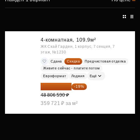
4-комнатная,
109.9м²
ЖК Скай Гарден, 1 корпус, 7 секция, 7
этаж, №1230
Сдана
Скидка
Предчистовая отделка
Живите сейчас - платите потом
Евроформат
Лоджия
Ещё
39 533 338 ₽
-19%
48 806 590 ₽
359 721 ₽ за м²