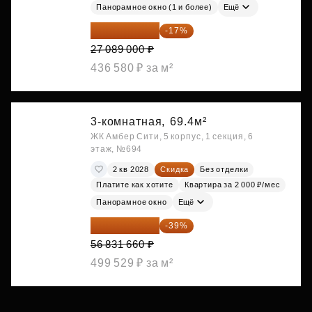
Панорамное окно (1 и более)
Ещё
22 483 870 ₽
-17%
27 089 000 ₽
436 580 ₽ за м²
3-комнатная,
69.4м²
ЖК Амбер Сити, 5 корпус, 1 секция, 6
этаж, №694
2 кв 2028
Скидка
Без отделки
Платите как хотите
Квартира за 2 000 ₽/мес
Панорамное окно
Ещё
34 667 313 ₽
-39%
56 831 660 ₽
499 529 ₽ за м²