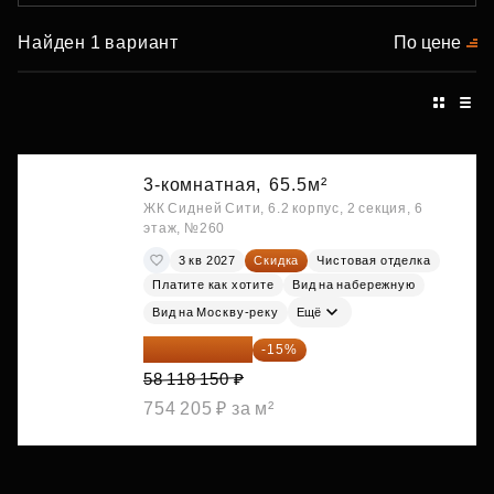
Найден 1 вариант
По цене
3-комнатная,
65.5м²
ЖК Сидней Сити, 6.2 корпус, 2 секция, 6
этаж, №260
3 кв 2027
Скидка
Чистовая отделка
Платите как хотите
Вид на набережную
Вид на Москву-реку
Ещё
49 400 428 ₽
-15%
58 118 150 ₽
754 205 ₽ за м²