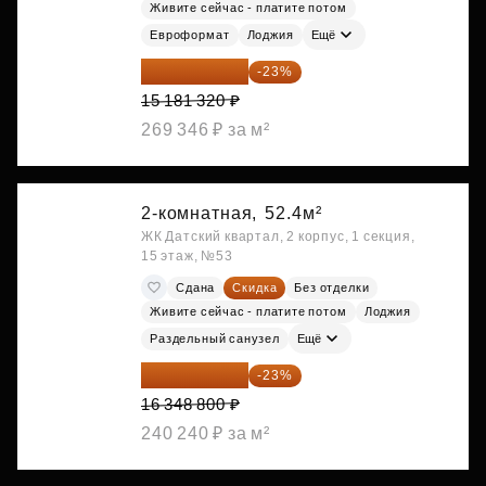
Живите сейчас - платите потом
Евроформат
Лоджия
Ещё
11 689 616 ₽
-23%
15 181 320 ₽
269 346 ₽ за м²
2-комнатная,
52.4м²
ЖК Датский квартал, 2 корпус, 1 секция,
15 этаж, №53
Сдана
Скидка
Без отделки
Живите сейчас - платите потом
Лоджия
Раздельный санузел
Ещё
12 588 576 ₽
-23%
16 348 800 ₽
240 240 ₽ за м²