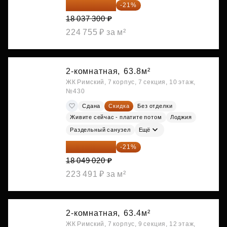
14 249 467 ₽
-21%
18 037 300 ₽
224 755 ₽ за м²
2-комнатная,
63.8м²
ЖК Римский, 7 корпус, 7 секция, 10 этаж,
№430
Сдана
Скидка
Без отделки
Живите сейчас - платите потом
Лоджия
Раздельный санузел
Ещё
14 258 726 ₽
-21%
18 049 020 ₽
223 491 ₽ за м²
2-комнатная,
63.4м²
ЖК Римский, 7 корпус, 9 секция, 12 этаж,