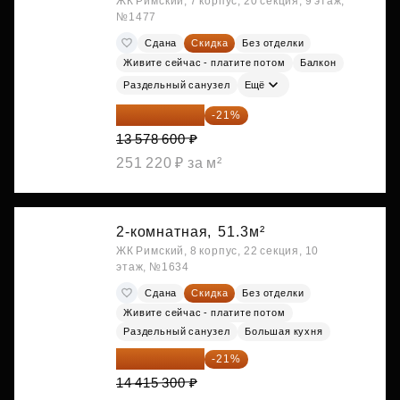
ЖК Римский, 7 корпус, 20 секция, 9 этаж,
№1477
Сдана
Скидка
Без отделки
Живите сейчас - платите потом
Балкон
Раздельный санузел
Ещё
10 727 094 ₽
-21%
13 578 600 ₽
251 220 ₽ за м²
2-комнатная,
51.3м²
ЖК Римский, 8 корпус, 22 секция, 10
этаж, №1634
Сдана
Скидка
Без отделки
Живите сейчас - платите потом
Раздельный санузел
Большая кухня
11 388 087 ₽
-21%
14 415 300 ₽