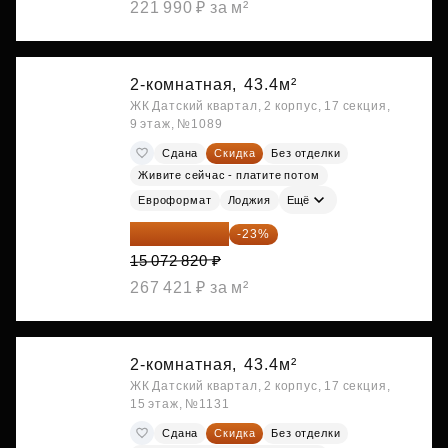
221 990 ₽ за м²
2-комнатная,
43.4м²
ЖК Датский квартал, 2 корпус, 17 секция,
9 этаж, №1089
Сдана
Скидка
Без отделки
Живите сейчас - платите потом
Евроформат
Лоджия
Ещё
11 606 071 ₽
-23%
15 072 820 ₽
267 421 ₽ за м²
2-комнатная,
43.4м²
ЖК Датский квартал, 2 корпус, 17 секция,
15 этаж, №1131
Сдана
Скидка
Без отделки