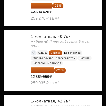
9 878 492 ₽
-21%
12 504 420 ₽
259 278 ₽ за м²
1-комнатная,
40.7м²
ЖК Римский, 7 корпус, 9 секция, 5 этаж,
№572
Сдана
Скидка
Без отделки
Живите сейчас - платите потом
Лоджия
Раздельный санузел
10 176 425 ₽
-21%
12 881 550 ₽
250 035 ₽ за м²
1-комнатная,
42.7м²