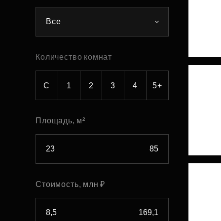
Рефинансирование
Все
Количество комнат
С
1
2
3
4
5+
Площадь, м²
Стоимость, млн ₽