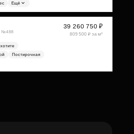
ес
Ещё
39 260 750 ₽
ж, №488
809 500 ₽ за м²
 хотите
ой
Постирочная