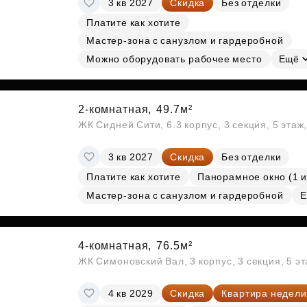
3 кв 2027
Скидка
Без отделки
Субсидии
Платите как хотите
Мастер-зона с санузлом и гардеробной
Можно оборудовать рабочее место
Ещё
2-комнатная,
49.7м²
ЖК Сидней Сити, 6.3 корпус, 3 секция, 5 эта
3 кв 2027
Скидка
Без отделки
Платите как хотите
Панорамное окно (1 и
Мастер-зона с санузлом и гардеробной
Е
4-комнатная,
76.5м²
ЖК Симоновский Вал, 3 корпус, 3 секция, 5 э
4 кв 2029
Скидка
Квартира недели