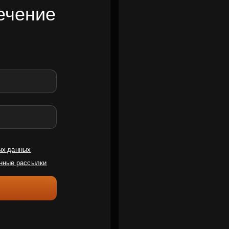
ечение
ых данных
нные рассылки