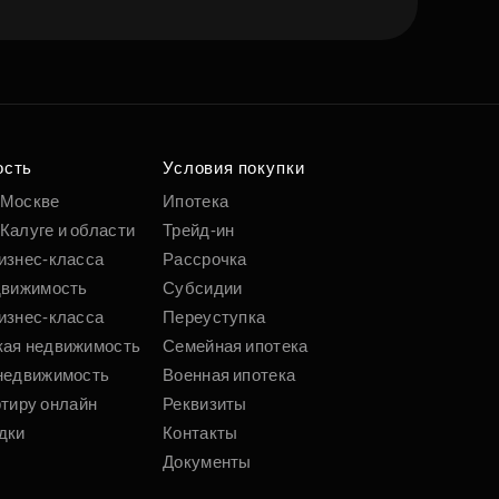
ость
Условия покупки
 Москве
Ипотека
Калуге и области
Трейд-ин
изнес-класса
Рассрочка
движимость
Субсидии
изнес-класса
Переуступка
кая недвижимость
Семейная ипотека
недвижимость
Военная ипотека
ртиру онлайн
Реквизиты
дки
Контакты
Документы