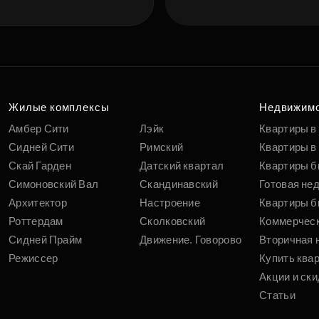
Жилые комплексы
Недвижим
Амбер Сити
Лэйк
Квартиры в
Сидней Сити
Римский
Квартиры в 
Скай Гарден
Датский квартал
Квартиры б
Симоновский Вал
Скандинавский
Готовая не
Архитектор
Настроение
Квартиры б
Роттердам
Сколковский
Коммерчес
Сидней Прайм
Движение. Говорово
Вторичная 
Режиссер
Купить ква
Акции и ски
Статьи