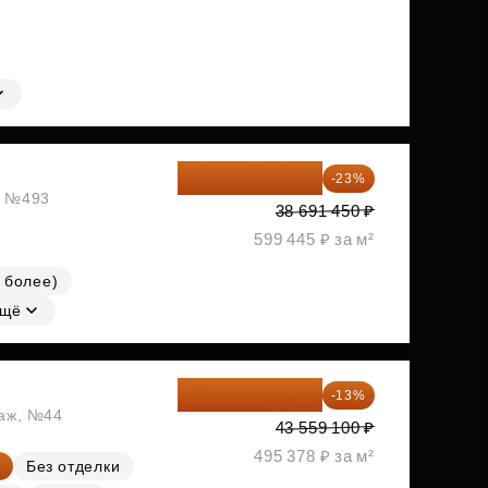
29 792 417 ₽
-23%
ж, №493
38 691 450 ₽
599 445 ₽ за м²
 более)
щё
37 896 417 ₽
-13%
таж, №44
43 559 100 ₽
495 378 ₽ за м²
Без отделки