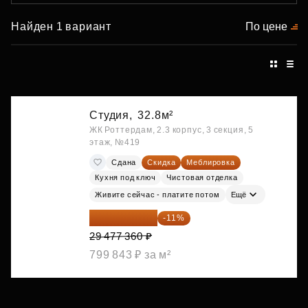
Найден 1 вариант
По цене
Студия,
32.8м²
ЖК Роттердам, 2.3 корпус, 3 секция, 5
этаж, №419
Сдана
Скидка
Меблировка
Кухня под ключ
Чистовая отделка
Живите сейчас - платите потом
Ещё
26 234 850 ₽
-11%
29 477 360 ₽
799 843 ₽ за м²