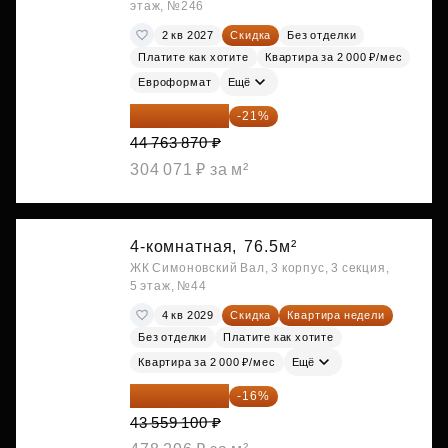
этаж, №246
2 кв 2027
Скидка
Без отделки
Платите как хотите
Квартира за 2 000 ₽/мес
Евроформат
Ещё
35 363 457 ₽
-21%
44 763 870 ₽
304 071 ₽ за м²
4-комнатная,
76.5м²
ЖК Симоновский Вал, 3 корпус, 3 секция,
5 этаж, №44
4 кв 2029
Скидка
Квартира недели
Без отделки
Платите как хотите
Квартира за 2 000 ₽/мес
Ещё
36 589 644 ₽
-16%
43 559 100 ₽