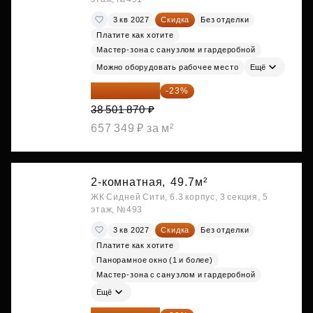
3 кв 2027
Скидка
Без отделки
Платите как хотите
Мастер-зона с санузлом и гардеробной
Можно оборудовать рабочее место
Ещё
29 646 440 ₽
-23%
38 501 870 ₽
657 349 ₽ за м²
2-комнатная,
49.7м²
ЖК Сидней Сити, 6.3 корпус, 3 секция, 5
этаж, №493
3 кв 2027
Скидка
Без отделки
Платите как хотите
Панорамное окно (1 и более)
Мастер-зона с санузлом и гардеробной
Ещё