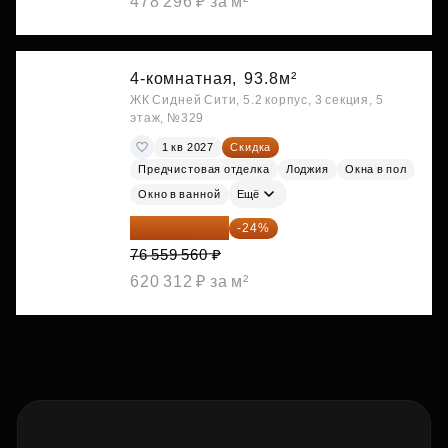
478 296 ₽ за м²
4-комнатная,
93.8м²
ЖК Сидней Сити, 5.2 корпус, 3 секция, 5
этаж, №329
1 кв 2027
Скидка
Предчистовая отделка
Лоджия
Окна в пол
Окно в ванной
Ещё
58 185 266 ₽
-24%
76 559 560 ₽
620 312 ₽ за м²