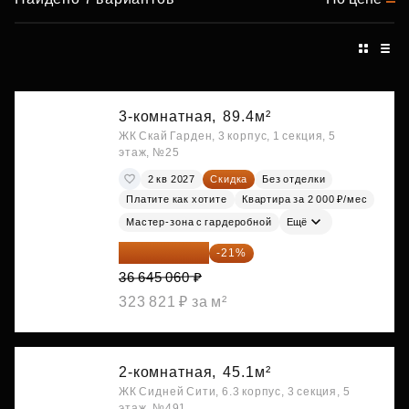
3-комнатная,
89.4м²
ЖК Скай Гарден, 3 корпус, 1 секция, 5
этаж, №25
2 кв 2027
Скидка
Без отделки
Платите как хотите
Квартира за 2 000 ₽/мес
Мастер-зона с гардеробной
Ещё
28 949 597 ₽
-21%
36 645 060 ₽
323 821 ₽ за м²
2-комнатная,
45.1м²
ЖК Сидней Сити, 6.3 корпус, 3 секция, 5
этаж, №491