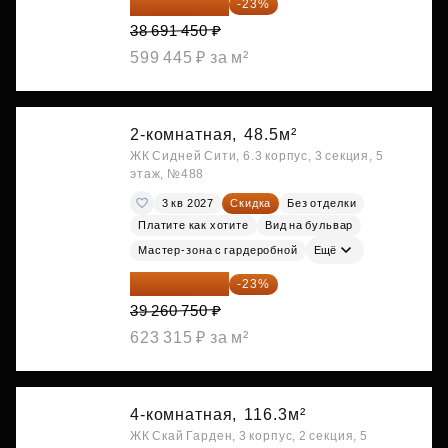
29 792 417 ₽
-23%
38 691 450 ₽
599 445 ₽ за м²
2-комнатная,
48.5м²
ЖК Сидней Сити, 6.3 корпус, 3 секция, 5
этаж, №488
3 кв 2027
Скидка
Без отделки
Платите как хотите
Вид на бульвар
Мастер-зона с гардеробной
Ещё
30 230 778 ₽
-23%
39 260 750 ₽
623 315 ₽ за м²
4-комнатная,
116.3м²
ЖК Скай Гарден, 3 корпус, 2 секция, 5