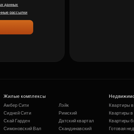
ых данных
нные рассылки
Жилые комплексы
Недвижим
Амбер Сити
Лэйк
Квартиры в
Сидней Сити
Римский
Квартиры в 
Скай Гарден
Датский квартал
Квартиры б
Симоновский Вал
Скандинавский
Готовая не