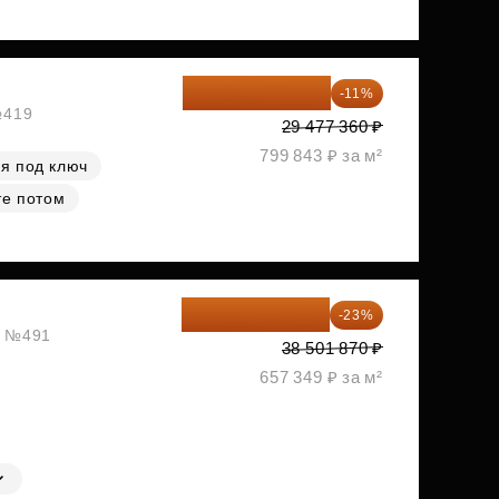
26 234 850 ₽
-11%
№419
29 477 360 ₽
799 843 ₽ за м²
я под ключ
те потом
29 646 440 ₽
-23%
ж, №491
38 501 870 ₽
657 349 ₽ за м²