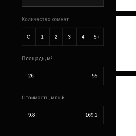
Рефинансирование
Количество комнат
С
1
2
3
4
5+
Площадь, м²
Стоимость, млн ₽