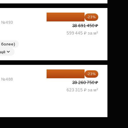
29 792 417 ₽
-23%
ж, №493
38 691 450 ₽
599 445 ₽ за м²
 более)
щё
30 230 778 ₽
-23%
ж, №488
39 260 750 ₽
623 315 ₽ за м²