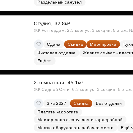
Раздельный санузел
Субсидии
Студия,
32.8м²
ЖК Роттердам, 2.3 корпус, 3 секция, 5 этаж, 
Сдана
Скидка
Меблировка
Кухн
Чистовая отделка
Живите сейчас - плати
Ещё
2-комнатная,
45.1м²
ЖК Сидней Сити, 6.3 корпус, 3 секция, 5 эта
3 кв 2027
Скидка
Без отделки
Платите как хотите
Мастер-зона с санузлом и гардеробной
Можно оборудовать рабочее место
Ещё