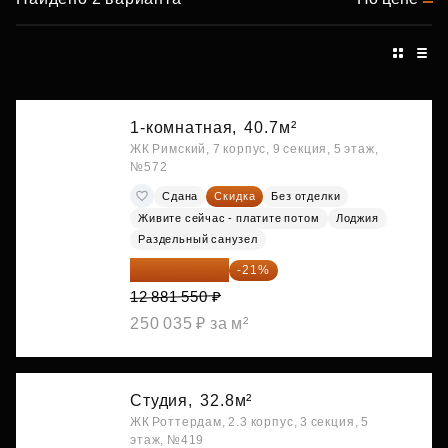
1-комнатная,
40.7м²
ЖК Римский, 7 корпус, 9 секция, 5 этаж,
№572
Сдана
Скидка
Без отделки
Живите сейчас - платите потом
Лоджия
Раздельный санузел
10 176 425 ₽
-21%
12 881 550 ₽
250 035 ₽ за м²
Студия,
32.8м²
ЖК Роттердам, 2.3 корпус, 3 секция, 5
этаж, №419