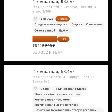
4-комнатная,
93.6м²
ЖК Сидней Сити, 5.2 корпус, 3 секция, 3
этаж, №309
1 кв 2027
Скидка
Предчистовая отделка
Лоджия
Окна в пол
Окно в ванной
Ещё
57 847 795 ₽
-24%
76 115 520 ₽
618 032 ₽ за м²
2-комнатная,
58.4м²
ЖК Сидней Прайм, 3.1 корпус, 1 секция,
3 этаж, №5
Сдана
Предчистовая отделка
Живите сейчас - платите потом
Увеличенное число окон
Увеличенная высота потолков
Возможность установить вторую раковину