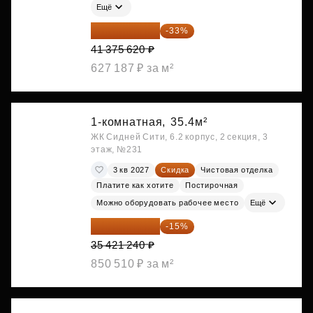
Ещё
27 721 665 ₽
-33%
41 375 620 ₽
627 187 ₽ за м²
1-комнатная,
35.4м²
ЖК Сидней Сити, 6.2 корпус, 2 секция, 3
этаж, №231
3 кв 2027
Скидка
Чистовая отделка
Платите как хотите
Постирочная
Можно оборудовать рабочее место
Ещё
30 108 054 ₽
-15%
35 421 240 ₽
850 510 ₽ за м²