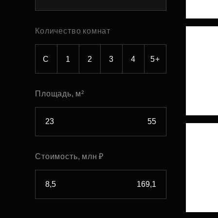
Рефинансирование
Количество комнат
С
1
2
3
4
5+
Площадь, м²
Стоимость, млн ₽