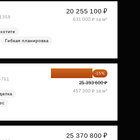
20 255 100 ₽
№1358
631 000 ₽ за м²
 хотите
Гибкая планировка
21 584 560 ₽
-15%
№751
25 393 600 ₽
457 300 ₽ за м²
делка
ес
25 370 800 ₽