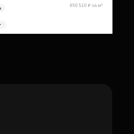
850 510 ₽ за м²
а