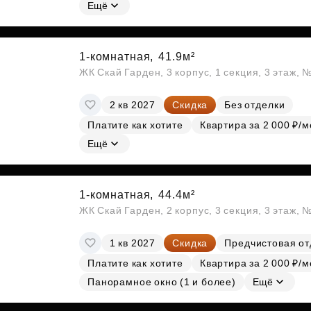
Субсидии
Ещё
1-комнатная,
41.9м²
ЖК Скай Гарден, 3 корпус, 1 секция, 3 этаж, 
2 кв 2027
Скидка
Без отделки
Платите как хотите
Квартира за 2 000 ₽/м
Ещё
1-комнатная,
44.4м²
ЖК Скай Гарден, 2 корпус, 3 секция, 3 этаж, 
1 кв 2027
Скидка
Предчистовая от
Платите как хотите
Квартира за 2 000 ₽/м
Панорамное окно (1 и более)
Ещё