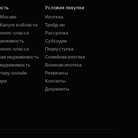
ость
Условия покупки
 Москве
Ипотека
Калуге и области
Трейд-ин
изнес-класса
Рассрочка
движимость
Субсидии
изнес-класса
Переуступка
кая недвижимость
Семейная ипотека
недвижимость
Военная ипотека
ртиру онлайн
Реквизиты
дки
Контакты
Документы