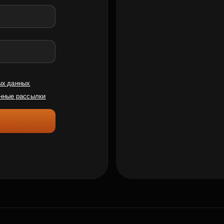
ых данных
нные рассылки