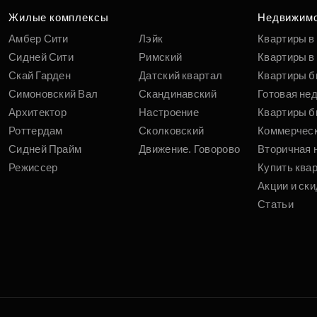
Жилые комплексы
Недвижим
Амбер Сити
Лэйк
Квартиры в
Сидней Сити
Римский
Квартиры в 
Скай Гарден
Датский квартал
Квартиры б
Симоновский Вал
Скандинавский
Готовая не
Архитектор
Настроение
Квартиры б
Роттердам
Сколковский
Коммерчес
Сидней Прайм
Движение. Говорово
Вторичная 
Режиссер
Купить ква
Акции и ски
Статьи