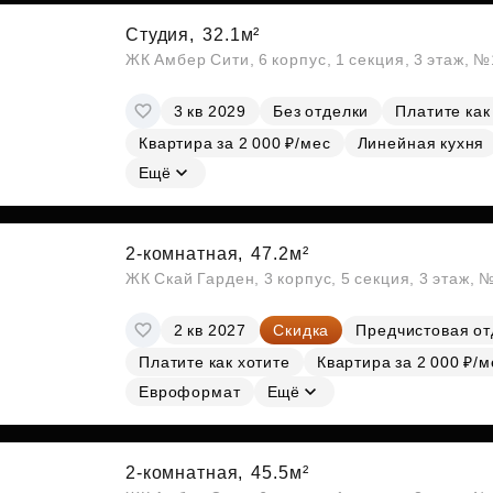
Студия,
32.1м²
ЖК Амбер Сити, 6 корпус, 1 секция, 3 этаж, 
3 кв 2029
Без отделки
Платите как
Квартира за 2 000 ₽/мес
Линейная кухня
Ещё
2-комнатная,
47.2м²
ЖК Скай Гарден, 3 корпус, 5 секция, 3 этаж, 
2 кв 2027
Скидка
Предчистовая от
Платите как хотите
Квартира за 2 000 ₽/м
Евроформат
Ещё
2-комнатная,
45.5м²