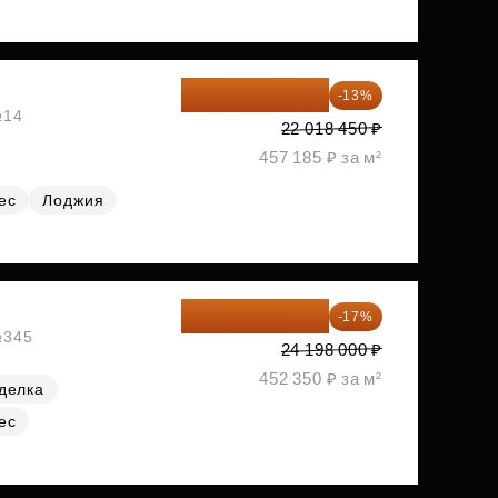
19 156 052 ₽
-13%
№14
22 018 450 ₽
457 185 ₽ за м²
ес
Лоджия
20 084 340 ₽
-17%
№345
24 198 000 ₽
452 350 ₽ за м²
делка
ес