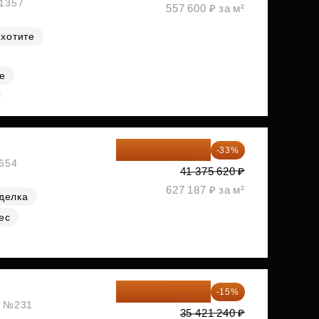
№1357
557 600 ₽ за м²
 хотите
е
27 721 665 ₽
-33%
№654
41 375 620 ₽
627 187 ₽ за м²
делка
ес
30 108 054 ₽
-15%
ж, №231
35 421 240 ₽