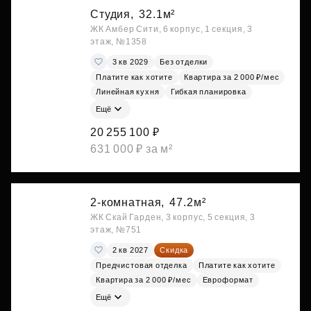
Студия,
32.1м²
ЖК Амбер Сити, 6 корпус, 1 секция, 3
этаж, №1358
3 кв 2029
Без отделки
Платите как хотите
Квартира за 2 000 ₽/мес
Линейная кухня
Гибкая планировка
Ещё
20 255 100 ₽
631 000 ₽ за м²
2-комнатная,
47.2м²
ЖК Скай Гарден, 3 корпус, 5 секция, 3
этаж, №751
2 кв 2027
Скидка
Предчистовая отделка
Платите как хотите
Квартира за 2 000 ₽/мес
Евроформат
Ещё