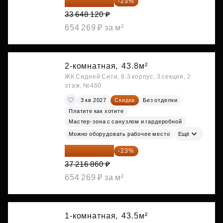
25 909 052 ₽
-23%
33 648 120 ₽
654 269 ₽ за м²
2-комнатная,
43.8м²
ЖК Сидней Сити, 6.3 корпус, 3 секция, 2
этаж, №460
3 кв 2027
Скидка
Без отделки
Платите как хотите
Мастер-зона с санузлом и гардеробной
Можно оборудовать рабочее место
Ещё
28 656 982 ₽
-23%
37 216 860 ₽
654 269 ₽ за м²
1-комнатная,
43.5м²