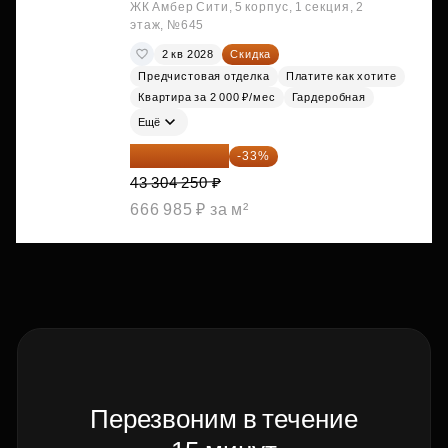
ЖК Амбер Сити, 5 корпус, 1 секция, 2
этаж, №645
2 кв 2028
Скидка
Предчистовая отделка
Платите как хотите
Квартира за 2 000 ₽/мес
Гардеробная
Ещё
29 013 848 ₽
-33%
43 304 250 ₽
666 985 ₽ за м²
Перезвоним в течение