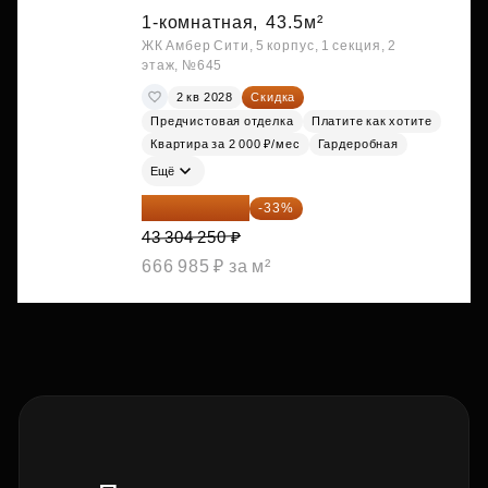
1-комнатная,
43.5м²
ЖК Амбер Сити, 5 корпус, 1 секция, 2
этаж, №645
2 кв 2028
Скидка
Предчистовая отделка
Платите как хотите
Квартира за 2 000 ₽/мес
Гардеробная
Ещё
29 013 848 ₽
-33%
43 304 250 ₽
666 985 ₽ за м²