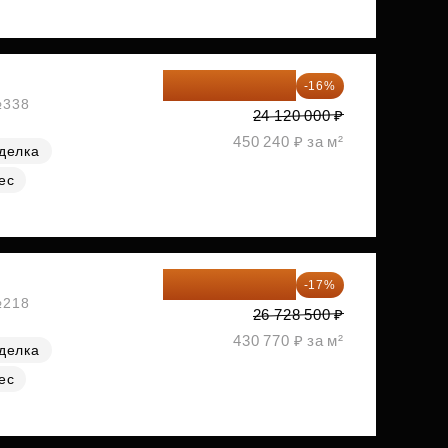
20 260 800 ₽
-16%
№338
24 120 000 ₽
450 240 ₽ за м²
делка
ес
22 184 655 ₽
-17%
№218
26 728 500 ₽
430 770 ₽ за м²
делка
ес