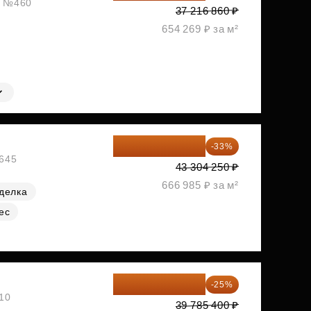
ж, №460
37 216 860 ₽
654 269 ₽ за м²
29 013 848 ₽
-33%
№645
43 304 250 ₽
666 985 ₽ за м²
делка
ес
29 839 050 ₽
-25%
№10
39 785 400 ₽