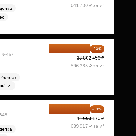
641 700 ₽ за м²
делка
ес
29 877 887 ₽
-23%
ж, №457
38 802 450 ₽
596 365 ₽ за м²
 более)
щё
29 884 124 ₽
-33%
№648
44 603 170 ₽
639 917 ₽ за м²
делка