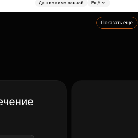
Душ помимо ванной
Ещё
Показать еще
ечение