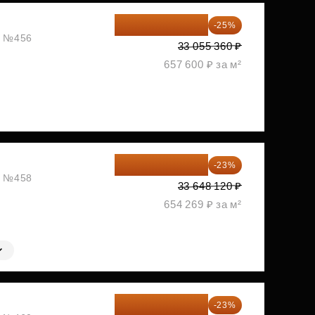
24 791 520 ₽
-25%
ж, №456
33 055 360 ₽
657 600 ₽ за м²
25 909 052 ₽
-23%
ж, №458
33 648 120 ₽
654 269 ₽ за м²
28 656 982 ₽
-23%