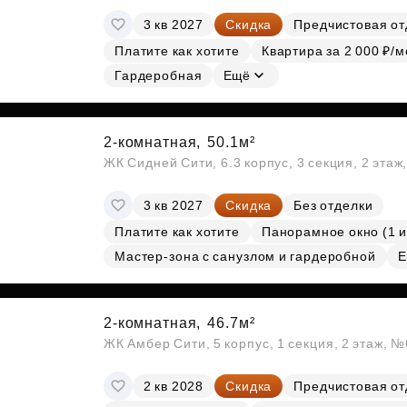
3 кв 2027
Скидка
Предчистовая от
Платите как хотите
Квартира за 2 000 ₽/м
Гардеробная
Ещё
2-комнатная,
50.1м²
ЖК Сидней Сити, 6.3 корпус, 3 секция, 2 эта
3 кв 2027
Скидка
Без отделки
Платите как хотите
Панорамное окно (1 и
Мастер-зона с санузлом и гардеробной
Е
2-комнатная,
46.7м²
ЖК Амбер Сити, 5 корпус, 1 секция, 2 этаж, 
2 кв 2028
Скидка
Предчистовая от