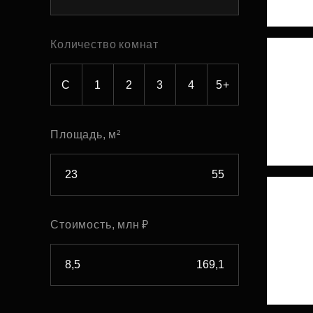
Рефинансирование
Количество комнат
С
1
2
3
4
5+
Площадь, м²
Стоимость, млн ₽