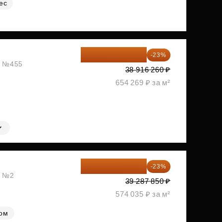
ес
29 965 520 ₽
-23%
ж, №455
38 916 260 ₽
654 269 ₽ за м²
30 251 645 ₽
-23%
, №2
39 287 850 ₽
574 035 ₽ за м²
лом