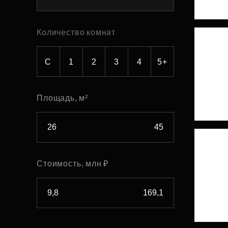
Рефинансирование
Количество комнат
С
1
2
3
4
5+
Площадь, м²
Стоимость, млн ₽