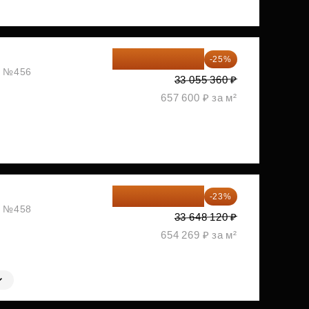
24 791 520 ₽
-25%
ж, №456
33 055 360 ₽
657 600 ₽ за м²
25 909 052 ₽
-23%
ж, №458
33 648 120 ₽
654 269 ₽ за м²