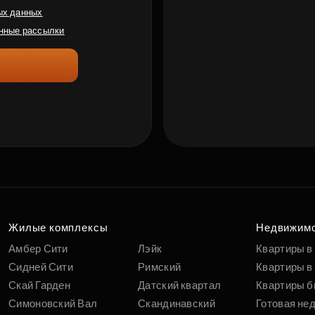
ых данных
нные рассылки
Жилые комплексы
Недвижим
Амбер Сити
Лэйк
Квартиры в
Сидней Сити
Римский
Квартиры в 
Скай Гарден
Датский квартал
Квартиры б
Симоновский Вал
Скандинавский
Готовая не