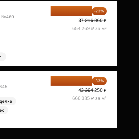
28 656 982 ₽
-23%
ж, №460
37 216 860 ₽
654 269 ₽ за м²
29 013 848 ₽
-33%
№645
43 304 250 ₽
666 985 ₽ за м²
делка
ес