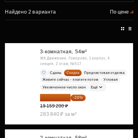
Найдено 2 варианта
По цене
3-комнатная,
54м²
ЖК Движение. Говорово, 1 корпус, 4
секция, 2 этаж, №517
Сданы
Скидка
Предчистовая отделка
Живите сейчас - платите потом
Угловая
Увеличенное число окон
Ещё
15 327 360 ₽
-20%
19 159 200 ₽
283 840 ₽ за м²
2-комнатная,
58м²