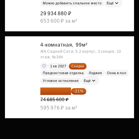
Можно добавить спальное место
Ещё
29 934 880 ₽
653 600 ₽ за м²
4-комнатная,
99м²
ЖК Сидней Сити, 5.2 корпус, 3 секция, 10
этаж, №384
1 кв 2027
Скидка
Предчистовая отделка
Лоджия
Окна в пол
Угловое остекление
Ещё
59 001 624 ₽
-21%
74 685 600 ₽
595 976 ₽ за м²