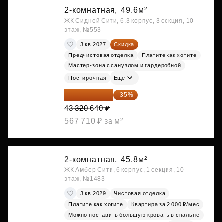
2-комнатная,
49.6м²
ЖК Сидней Сити, 6.3 корпус, 3 секция, 10
этаж, №553
3 кв 2027
Скидка
Предчистовая отделка
Платите как хотите
Мастер-зона с санузлом и гардеробной
Постирочная
Ещё
28 158 416 ₽
-35%
43 320 640 ₽
567 710 ₽ за м²
2-комнатная,
45.8м²
ЖК Амбер Сити, 6 корпус, 1 секция, 10
этаж, №1483
3 кв 2029
Чистовая отделка
Платите как хотите
Квартира за 2 000 ₽/мес
Можно поставить большую кровать в спальне