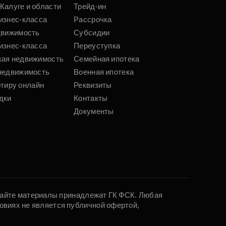
Калуге и области
Трейд-ин
изнес-класса
Рассрочка
движимость
Субсидии
изнес-класса
Переуступка
кая недвижимость
Семейная ипотека
недвижимость
Военная ипотека
ртиру онлайн
Реквизиты
дки
Контакты
Документы
 сайте материалы принадлежат ГК ФСК. Любая
овиях не является публичной офертой,