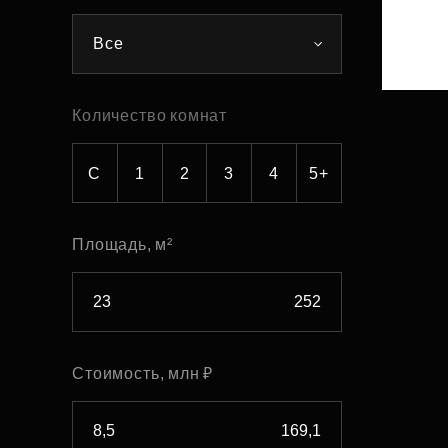
Рефинансирование
Все
Количество комнат
С
1
2
3
4
5+
Площадь, м²
Стоимость, млн ₽