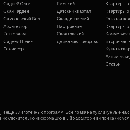
Сидней Сити
Римский
Квартиры в 
Скай Гарден
Датский квартал
Квартиры б
Симоновский Вал
Скандинавский
Готовая не
Архитектор
Настроение
Квартиры б
Роттердам
Сколковский
Коммерчес
Сидней Прайм
Движение. Говорово
Вторичная 
Режиссер
Купить ква
Акции и ски
Статьи
5) и еще 38 ипотечных программ. Все права на публикуемые на
т исключительно информационный характер и ни при каких усл