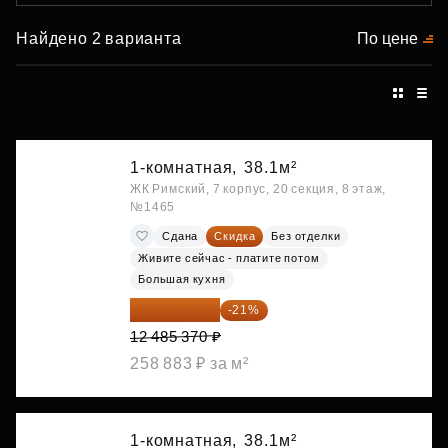
Найдено 2 варианта
По цене
1-комнатная,
38.1м²
ЖК Римский, 7 корпус, 20 секция, 8 этаж,
№1465
Сдана
Скидка
Без отделки
Живите сейчас - платите потом
Большая кухня
9 863 442 ₽
-21%
12 485 370 ₽
258 883 ₽ за м²
1-комнатная,
38.1м²