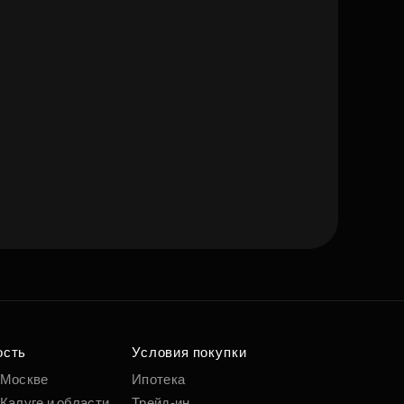
ость
Условия покупки
 Москве
Ипотека
Калуге и области
Трейд-ин