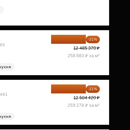
я
9 863 442 ₽
-21%
465
12 485 370 ₽
258 883 ₽ за м²
кухня
9 878 492 ₽
-21%
1481
12 504 420 ₽
259 278 ₽ за м²
кухня