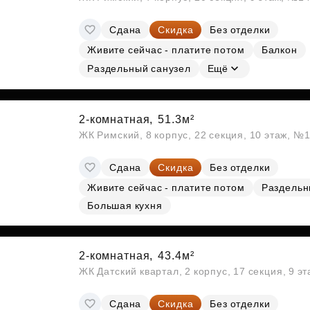
Сдана
Скидка
Без отделки
Живите сейчас - платите потом
Балкон
Раздельный санузел
Ещё
2-комнатная,
51.3м²
ЖК Римский, 8 корпус, 22 секция, 10 этаж, №
Сдана
Скидка
Без отделки
Живите сейчас - платите потом
Раздельн
Большая кухня
2-комнатная,
43.4м²
ЖК Датский квартал, 2 корпус, 17 секция, 9 э
Сдана
Скидка
Без отделки