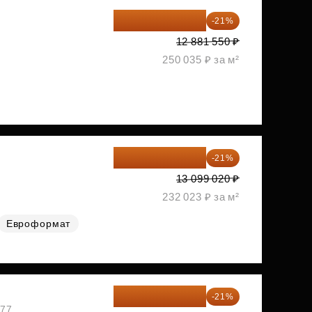
10 176 425 ₽
-21%
2
12 881 550 ₽
250 035 ₽ за м²
10 348 226 ₽
-21%
2
13 099 020 ₽
232 023 ₽ за м²
Евроформат
10 727 094 ₽
-21%
477