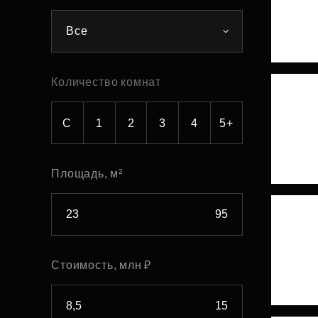
Рефинансирование
Все
Количество комнат
С
1
2
3
4
5+
Площадь, м²
Стоимость, млн ₽