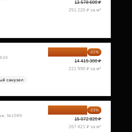
13 578 600 ₽
251 220 ₽ за м²
11 388 087 ₽
-21%
1634
14 415 300 ₽
221 990 ₽ за м²
ый санузел
11 606 071 ₽
-23%
таж, №1089
15 072 820 ₽
267 421 ₽ за м²