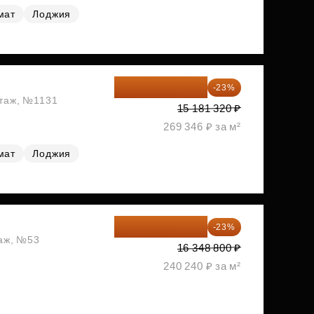
мат
Лоджия
11 689 616 ₽
-23%
этаж, №1131
15 181 320 ₽
269 346 ₽ за м²
мат
Лоджия
12 588 576 ₽
-23%
таж, №53
16 348 800 ₽
240 240 ₽ за м²