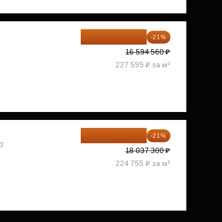
13 109 702 ₽
-21%
1
16 594 560 ₽
227 599 ₽ за м²
14 249 467 ₽
-21%
03
18 037 300 ₽
224 755 ₽ за м²