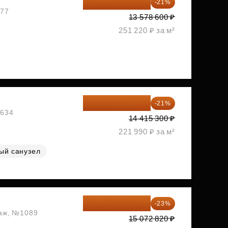
10 727 094 ₽
-21%
477
13 578 600 ₽
251 220 ₽ за м²
11 388 087 ₽
-21%
1634
14 415 300 ₽
221 990 ₽ за м²
ый санузел
11 606 071 ₽
-23%
таж, №1089
15 072 820 ₽