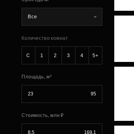
Рефинансирование
Все
Количество комнат
С
1
2
3
4
5+
Площадь, м²
Стоимость, млн ₽