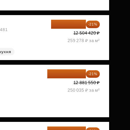
9 878 492 ₽
-21%
1481
12 504 420 ₽
259 278 ₽ за м²
кухня
10 176 425 ₽
-21%
2
12 881 550 ₽
250 035 ₽ за м²