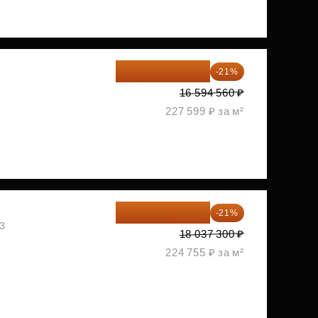
13 109 702 ₽
-21%
1
16 594 560 ₽
227 599 ₽ за м²
14 249 467 ₽
-21%
03
18 037 300 ₽
224 755 ₽ за м²