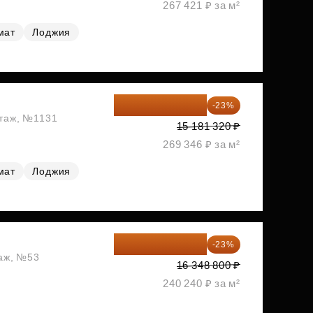
267 421 ₽ за м²
мат
Лоджия
11 689 616 ₽
-23%
этаж, №1131
15 181 320 ₽
269 346 ₽ за м²
мат
Лоджия
12 588 576 ₽
-23%
таж, №53
16 348 800 ₽
240 240 ₽ за м²