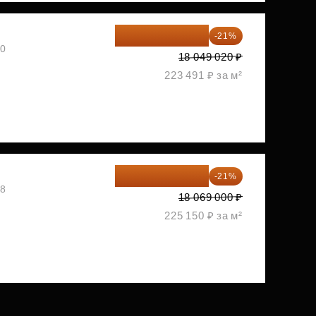
14 258 726 ₽
-21%
30
18 049 020 ₽
223 491 ₽ за м²
14 274 510 ₽
-21%
08
18 069 000 ₽
225 150 ₽ за м²