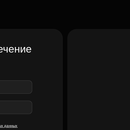
ечение
ых данных