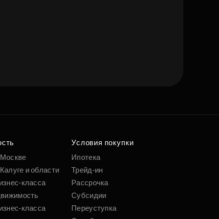
ость
Условия покупки
 Москве
Ипотека
Калуге и области
Трейд-ин
изнес-класса
Рассрочка
движимость
Субсидии
изнес-класса
Переуступка