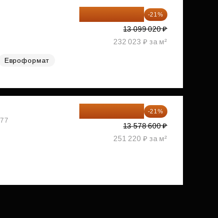
10 348 226 ₽
-21%
2
13 099 020 ₽
232 023 ₽ за м²
Евроформат
10 727 094 ₽
-21%
477
13 578 600 ₽
251 220 ₽ за м²