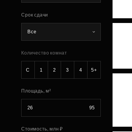
Рефинансирование
Срок сдачи
Все
Количество комнат
С
1
2
3
4
5+
Площадь, м²
Стоимость, млн ₽