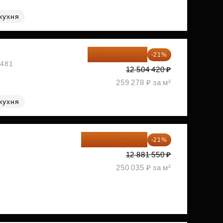
кухня
9 878 492 ₽
-21%
1481
12 504 420 ₽
259 278 ₽ за м²
кухня
10 176 425 ₽
-21%
2
12 881 550 ₽
250 035 ₽ за м²