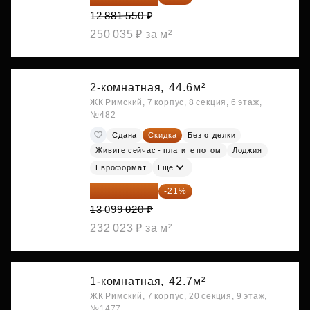
12 881 550 ₽
250 035 ₽ за м²
2-комнатная,
44.6м²
ЖК Римский, 7 корпус, 8 секция, 6 этаж,
№482
Сдана
Скидка
Без отделки
Живите сейчас - платите потом
Лоджия
Евроформат
Ещё
10 348 226 ₽
-21%
13 099 020 ₽
232 023 ₽ за м²
1-комнатная,
42.7м²
ЖК Римский, 7 корпус, 20 секция, 9 этаж,
№1477