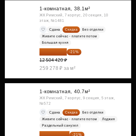
1-комнатная,
38.1м²
ЖК Римский, 7 корпус, 20 секция, 10
этаж, №1481
Сдана
Скидка
Без отделки
Живите сейчас - платите потом
Большая кухня
9 878 492 ₽
-21%
12 504 420 ₽
259 278 ₽ за м²
1-комнатная,
40.7м²
ЖК Римский, 7 корпус, 9 секция, 5 этаж,
№572
Сдана
Скидка
Без отделки
Живите сейчас - платите потом
Лоджия
Раздельный санузел
10 176 425 ₽
-21%