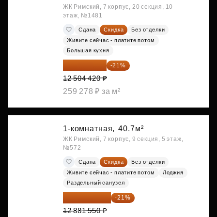
ЖК Римский, 7 корпус, 20 секция, 10
этаж, №1481
Сдана
Скидка
Без отделки
Живите сейчас - платите потом
Большая кухня
9 878 492 ₽
-21%
12 504 420 ₽
259 278 ₽ за м²
1-комнатная,
40.7м²
ЖК Римский, 7 корпус, 9 секция, 5 этаж,
№572
Сдана
Скидка
Без отделки
Живите сейчас - платите потом
Лоджия
Раздельный санузел
10 176 425 ₽
-21%
12 881 550 ₽