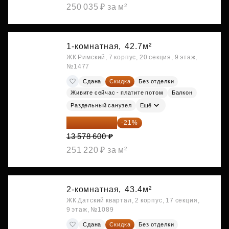
250 035 ₽ за м²
1-комнатная,
42.7м²
ЖК Римский, 7 корпус, 20 секция, 9 этаж,
№1477
Сдана
Скидка
Без отделки
Живите сейчас - платите потом
Балкон
Раздельный санузел
Ещё
10 727 094 ₽
-21%
13 578 600 ₽
251 220 ₽ за м²
2-комнатная,
43.4м²
ЖК Датский квартал, 2 корпус, 17 секция,
9 этаж, №1089
Сдана
Скидка
Без отделки