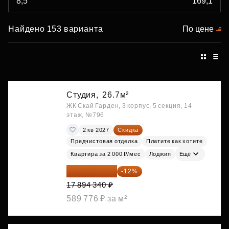
Найдено 153 варианта
По цене
Студия,
26.7м²
ЖК Скай Гарден, 3 корпус, 5 секция, 14
этаж, №796
2 кв 2027
Скидка
Предчистовая отделка
Платите как хотите
Квартира за 2 000 ₽/мес
Лоджия
Ещё
15 747 019 ₽
-12%
17 894 340 ₽
589 776 ₽ за м²