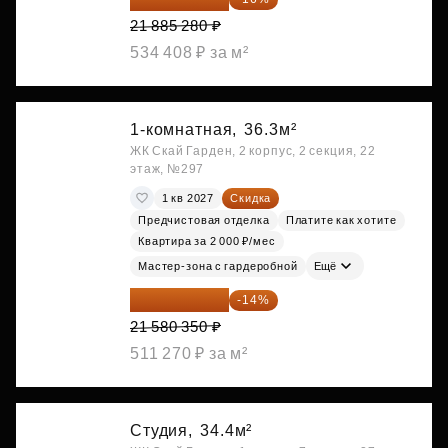
21 885 280 ₽
534 408 ₽ за м²
1-комнатная,
36.3м²
ЖК Скай Гарден, 2 корпус, 2 секция, 22
этаж, №297
1 кв 2027
Скидка
Предчистовая отделка
Платите как хотите
Квартира за 2 000 ₽/мес
Мастер-зона с гардеробной
Ещё
18 559 101 ₽
-14%
21 580 350 ₽
511 270 ₽ за м²
Студия,
34.4м²