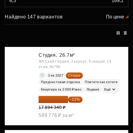
Найдено 147 вариантов
По цене
Студия,
26.7м²
ЖК Скай Гарден, 3 корпус, 5 секция, 14
этаж, №796
2 кв 2027
Скидка
Предчистовая отделка
Платите как хотите
Квартира за 2 000 ₽/мес
Лоджия
Ещё
15 747 019 ₽
-12%
17 894 340 ₽
589 776 ₽ за м²