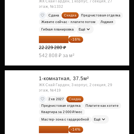
ЖК Скай Гарден, 1 корпус, 7 секция, 27
этаж, №1332
Сдана
Скидка
Предчистовая отделка
Живите сейчас - платите потом
Лоджия
Гибкая планировка
Ещё
18 672 595 ₽
-16%
22 229 280 ₽
542 808 ₽ за м²
1-комнатная,
37.5м²
ЖК Скай Гарден, 3 корпус, 2 секция, 29
этаж, №419
2 кв 2027
Скидка
Предчистовая отделка
Платите как хотите
Квартира за 2 000 ₽/мес
Мастер-зона с гардеробной
Ещё
18 721 125 ₽
-14%