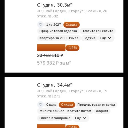
Студия,
30.3м²
ЖК Скай Гарден, 2 корпус, 3 секция, 26
этаж, №532
1 кв 2027
Скидка
Предчистовая отделка
Платите как хотите
Квартира за 2 000 ₽/мес
Лоджия
Ещё
17 555 275 ₽
-14%
20 413 110 ₽
579 382 ₽ за м²
Студия,
34.4м²
ЖК Скай Гарден, 1 корпус, 7 секция, 15
этаж, №1272
Сдана
Скидка
Предчистовая отделка
Живите сейчас - платите потом
Лоджия
Гибкая планировка
Ещё
18 383 635 ₽
-16%