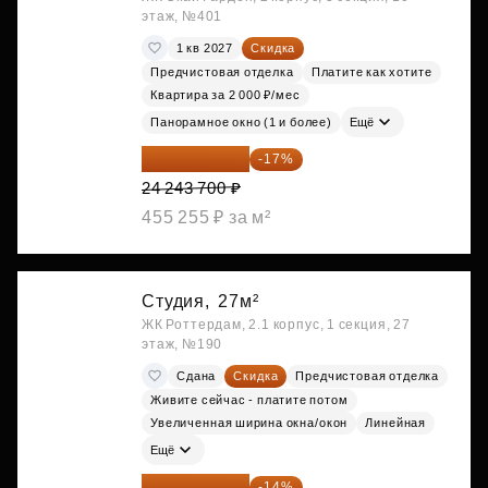
этаж, №401
1 кв 2027
Скидка
Предчистовая отделка
Платите как хотите
Квартира за 2 000 ₽/мес
Панорамное окно (1 и более)
Ещё
20 122 271 ₽
-17%
24 243 700 ₽
455 255 ₽ за м²
Студия,
27м²
ЖК Роттердам, 2.1 корпус, 1 секция, 27
этаж, №190
Сдана
Скидка
Предчистовая отделка
Живите сейчас - платите потом
Увеличенная ширина окна/окон
Линейная
Ещё
20 147 994 ₽
-14%