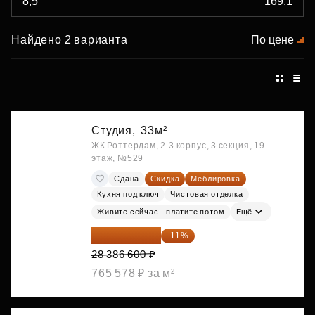
Найдено 2 варианта
По цене
Студия,
33м²
ЖК Роттердам, 2.3 корпус, 3 секция, 19
этаж, №529
Сдана
Скидка
Меблировка
Кухня под ключ
Чистовая отделка
Живите сейчас - платите потом
Ещё
25 264 074 ₽
-11%
28 386 600 ₽
765 578 ₽ за м²