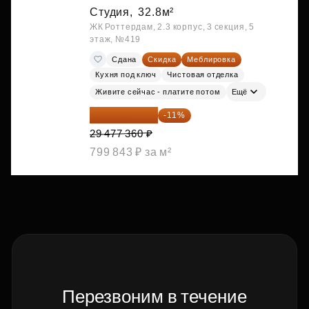
Студия,
32.8м²
ЖК Роттердам, 2.3 корпус, 3 секция, 5
этаж, №419
Сдана
Скидка
Меблировка
Кухня под ключ
Чистовая отделка
Живите сейчас - платите потом
Ещё
26 234 850 ₽
-11%
29 477 360 ₽
799 843 ₽ за м²
Перезвоним в течение