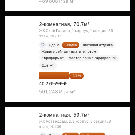
489 808 ₽ за м²
2-комнатная,
70.7м²
ЖК Скай Гарден, 1 корпус, 1 секция, 35
этаж, №237
Сдана
Скидка
Чистовая отделка
Живите сейчас - платите потом
Евроформат
Мастер-зона с гардеробной
Ещё
35 438 234 ₽
-12%
40 270 720 ₽
501 248 ₽ за м²
2-комнатная,
59.7м²
ЖК Роттердам, 2.3 корпус, 3 секция, 8
этаж, №439