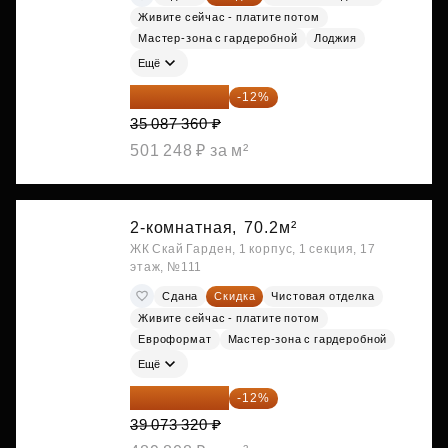
Живите сейчас - платите потом
Мастер-зона с гардеробной
Лоджия
Ещё
30 876 877 ₽
-12%
35 087 360 ₽
501 248 ₽ за м²
2-комнатная,
70.2м²
ЖК Скай Гарден, 1 корпус, 1 секция, 17
этаж, №111
Сдана
Скидка
Чистовая отделка
Живите сейчас - платите потом
Евроформат
Мастер-зона с гардеробной
Ещё
34 384 522 ₽
-12%
39 073 320 ₽