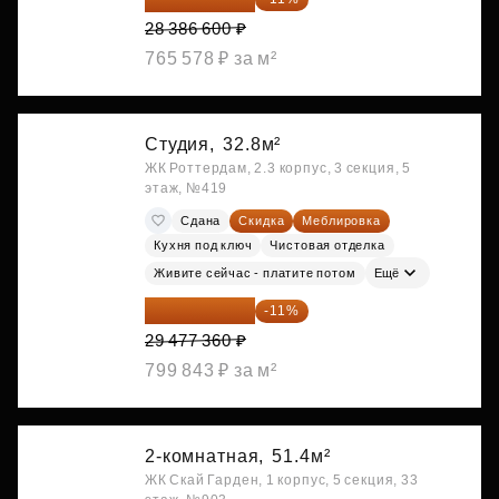
28 386 600 ₽
765 578 ₽ за м²
Студия,
32.8м²
ЖК Роттердам, 2.3 корпус, 3 секция, 5
этаж, №419
Сдана
Скидка
Меблировка
Кухня под ключ
Чистовая отделка
Живите сейчас - платите потом
Ещё
26 234 850 ₽
-11%
29 477 360 ₽
799 843 ₽ за м²
2-комнатная,
51.4м²
ЖК Скай Гарден, 1 корпус, 5 секция, 33