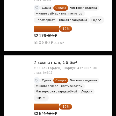
этаж, №903
Сдана
Скидка
Чистовая отделка
Живите сейчас - платите потом
Евроформат
Гибкая планировка
Ещё
28 315 232 ₽
-12%
32 176 400 ₽
550 880 ₽ за м²
2-комнатная,
56.6м²
ЖК Скай Гарден, 1 корпус, 4 секция, 30
этаж, №617
Сдана
Скидка
Чистовая отделка
Живите сейчас - платите потом
Мастер-зона с гардеробной
Лоджия
Ещё
29 516 221 ₽
-12%
33 541 160 ₽