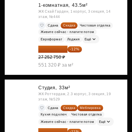
1-комнатная,
43.5м²
ЖК Скай Гарден, 1 корпус, 3 секция, 14
этаж, №444
Сдана
Скидка
Чистовая отделка
Живите сейчас - платите потом
Евроформат
Лоджия
Ещё
23 982 420 ₽
-12%
27 252 750 ₽
551 320 ₽ за м²
Студия,
33м²
ЖК Роттердам, 2.3 корпус, 3 секция, 19
этаж, №529
Сдана
Скидка
Меблировка
Кухня под ключ
Чистовая отделка
Живите сейчас - платите потом
Ещё
25 264 074 ₽
-11%