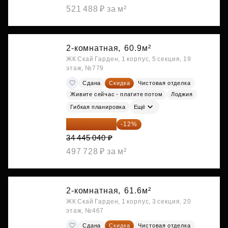
521 488 ₽ за м²
2-комнатная,
60.9м²
ЖК Скай Гарден, 1 корпус, 5 секция, 19
этаж, №779
Сдана
Скидка
Чистовая отделка
Живите сейчас - платите потом
Лоджия
Гибкая планировка
Ещё
30 311 635 ₽
-12%
34 445 040 ₽
497 728 ₽ за м²
2-комнатная,
61.6м²
ЖК Скай Гарден, 1 корпус, 3 секция, 20
этаж, №467
Сдана
Скидка
Чистовая отделка