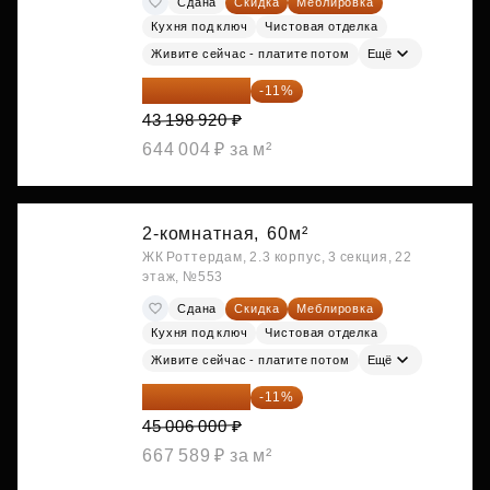
Сдана
Скидка
Меблировка
Кухня под ключ
Чистовая отделка
Живите сейчас - платите потом
Ещё
38 447 039 ₽
-11%
43 198 920 ₽
644 004 ₽ за м²
2-комнатная,
60м²
ЖК Роттердам, 2.3 корпус, 3 секция, 22
этаж, №553
Сдана
Скидка
Меблировка
Кухня под ключ
Чистовая отделка
Живите сейчас - платите потом
Ещё
40 055 340 ₽
-11%
45 006 000 ₽
667 589 ₽ за м²