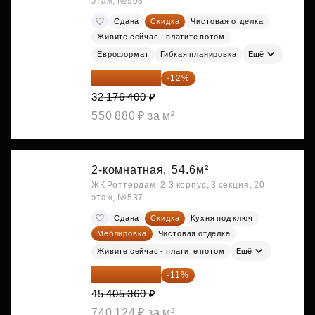
этаж, №903
Сдана
Скидка
Чистовая отделка
Живите сейчас - платите потом
Евроформат
Гибкая планировка
Ещё
28 315 232 ₽
-12%
32 176 400 ₽
550 880 ₽ за м²
2-комнатная,
54.6м²
ЖК Роттердам, 2.3 корпус, 3 секция, 20
этаж, №537
Сдана
Скидка
Кухня под ключ
Меблировка
Чистовая отделка
Живите сейчас - платите потом
Ещё
40 410 770 ₽
-11%
45 405 360 ₽
740 124 ₽ за м²