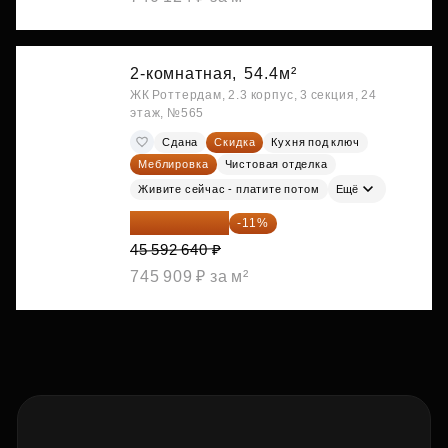
2-комнатная,
54.4м²
ЖК Роттердам, 2.3 корпус, 3 секция, 24
этаж, №565
Сдана
Скидка
Кухня под ключ
Меблировка
Чистовая отделка
Живите сейчас - платите потом
Ещё
40 577 450 ₽
-11%
45 592 640 ₽
745 909 ₽ за м²