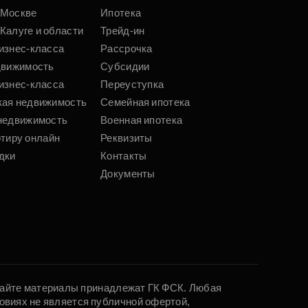
 Москве
Ипотека
Калуге и области
Трейд-ин
изнес-класса
Рассрочка
движимость
Субсидии
изнес-класса
Переуступка
кая недвижимость
Семейная ипотека
недвижимость
Военная ипотека
ртиру онлайн
Реквизиты
дки
Контакты
Документы
 сайте материалы принадлежат ГК ФСК. Любая
овиях не является публичной офертой,