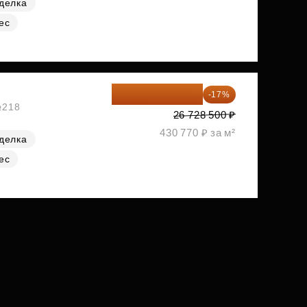
делка
ес
22 184 655 ₽
-17%
№218
26 728 500 ₽
430 770 ₽ за м²
делка
ес