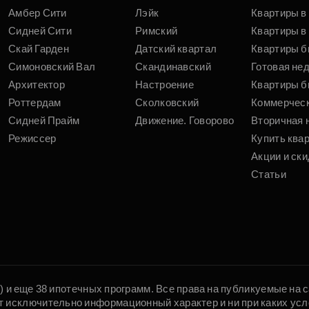
Амбер Сити
Лэйк
Квартиры в
Сидней Сити
Римский
Квартиры в 
Скай Гарден
Датский квартал
Квартиры б
Симоновский Вал
Скандинавский
Готовая не
Архитектор
Настроение
Квартиры б
Роттердам
Сколковский
Коммерчес
Сидней Прайм
Движение. Говорово
Вторичная 
Режиссер
Купить ква
Акции и ски
Статьи
5) и еще 38 ипотечных программ. Все права на публикуемые на
т исключительно информационный характер и ни при каких усл