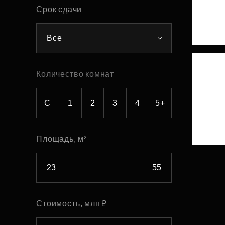
Срок сдачи
Рефинансирование
Все
Количество комнат
С
1
2
3
4
5+
Площадь, м²
Стоимость, млн ₽