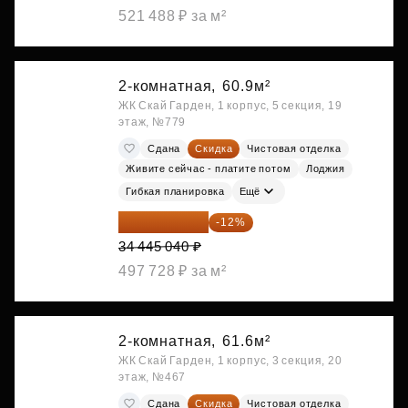
521 488 ₽ за м²
2-комнатная,
60.9м²
ЖК Скай Гарден, 1 корпус, 5 секция, 19
этаж, №779
Сдана
Скидка
Чистовая отделка
Живите сейчас - платите потом
Лоджия
Гибкая планировка
Ещё
30 311 635 ₽
-12%
34 445 040 ₽
497 728 ₽ за м²
2-комнатная,
61.6м²
ЖК Скай Гарден, 1 корпус, 3 секция, 20
этаж, №467
Сдана
Скидка
Чистовая отделка