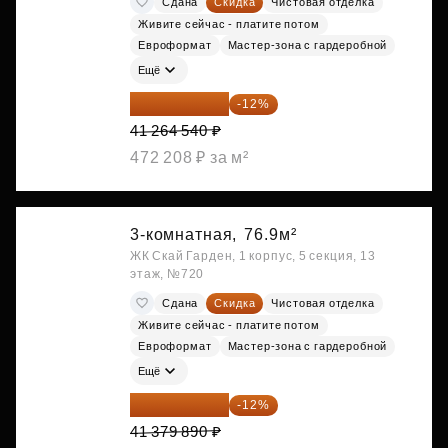
Сдана
Скидка
Чистовая отделка
Живите сейчас - платите потом
Евроформат
Мастер-зона с гардеробной
Ещё
36 312 795 ₽
-12%
41 264 540 ₽
472 208 ₽ за м²
3-комнатная,
76.9м²
ЖК Скай Гарден, 1 корпус, 5 секция, 13
этаж, №720
Сдана
Скидка
Чистовая отделка
Живите сейчас - платите потом
Евроформат
Мастер-зона с гардеробной
Ещё
36 414 303 ₽
-12%
41 379 890 ₽