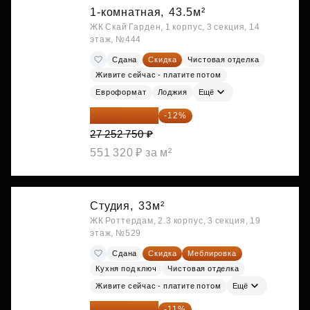
1-комнатная,
43.5м²
ЖК Скай Гарден, 1 корпус, 3 секция, 14
этаж, №444
Сдана
Скидка
Чистовая отделка
Живите сейчас - платите потом
Евроформат
Лоджия
Ещё
23 982 420 ₽
-12%
27 252 750 ₽
551 320 ₽ за м²
Студия,
33м²
ЖК Роттердам, 2.3 корпус, 3 секция, 19
этаж, №529
Сдана
Скидка
Меблировка
Кухня под ключ
Чистовая отделка
Живите сейчас - платите потом
Ещё
25 264 074 ₽
-11%