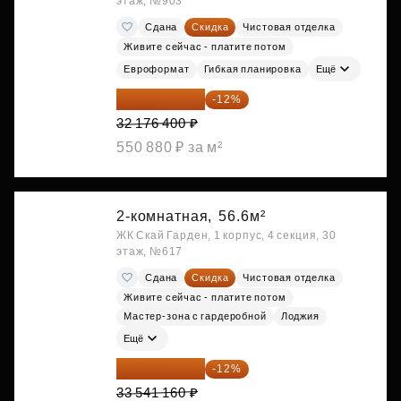
этаж, №903
Сдана
Скидка
Чистовая отделка
Живите сейчас - платите потом
Евроформат
Гибкая планировка
Ещё
28 315 232 ₽
-12%
32 176 400 ₽
550 880 ₽ за м²
2-комнатная,
56.6м²
ЖК Скай Гарден, 1 корпус, 4 секция, 30
этаж, №617
Сдана
Скидка
Чистовая отделка
Живите сейчас - платите потом
Мастер-зона с гардеробной
Лоджия
Ещё
29 516 221 ₽
-12%
33 541 160 ₽