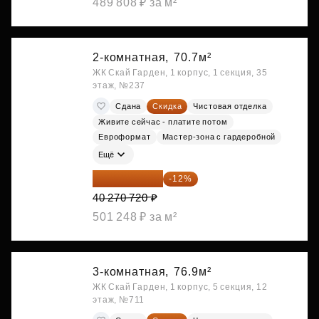
489 808 ₽ за м²
2-комнатная,
70.7м²
ЖК Скай Гарден, 1 корпус, 1 секция, 35
этаж, №237
Сдана
Скидка
Чистовая отделка
Живите сейчас - платите потом
Евроформат
Мастер-зона с гардеробной
Ещё
35 438 234 ₽
-12%
40 270 720 ₽
501 248 ₽ за м²
3-комнатная,
76.9м²
ЖК Скай Гарден, 1 корпус, 5 секция, 12
этаж, №711