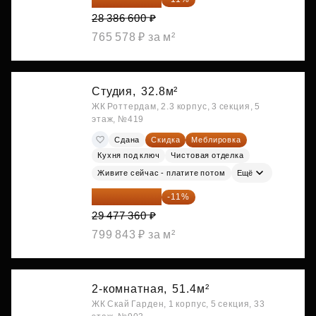
28 386 600 ₽
765 578 ₽ за м²
Студия,
32.8м²
ЖК Роттердам, 2.3 корпус, 3 секция, 5
этаж, №419
Сдана
Скидка
Меблировка
Кухня под ключ
Чистовая отделка
Живите сейчас - платите потом
Ещё
26 234 850 ₽
-11%
29 477 360 ₽
799 843 ₽ за м²
2-комнатная,
51.4м²
ЖК Скай Гарден, 1 корпус, 5 секция, 33