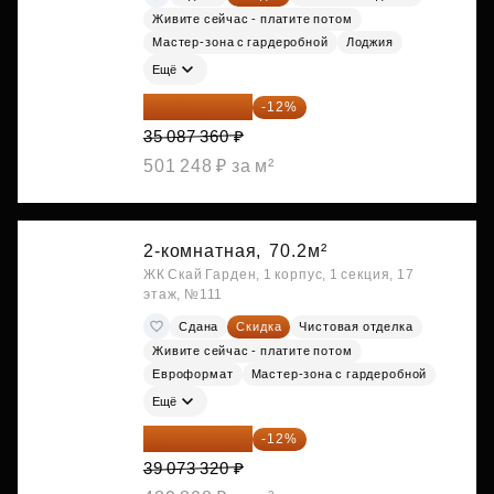
Живите сейчас - платите потом
Мастер-зона с гардеробной
Лоджия
Ещё
30 876 877 ₽
-12%
35 087 360 ₽
501 248 ₽ за м²
2-комнатная,
70.2м²
ЖК Скай Гарден, 1 корпус, 1 секция, 17
этаж, №111
Сдана
Скидка
Чистовая отделка
Живите сейчас - платите потом
Евроформат
Мастер-зона с гардеробной
Ещё
34 384 522 ₽
-12%
39 073 320 ₽