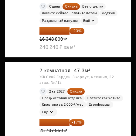
Сдана
Скидка
Без отделки
Живите сейчас - платите потом
Лоджия
Раздельный санузел
Ещё
12 588 576 ₽
-23%
16 348 800 ₽
240 240 ₽ за м²
2-комнатная,
47.3м²
ЖК Скай Гарден, 3 корпус, 4 секция, 22
этаж, №712
2 кв 2027
Скидка
Предчистовая отделка
Платите как хотите
Квартира за 2 000 ₽/мес
Евроформат
Ещё
21 337 267 ₽
-17%
25 707 550 ₽