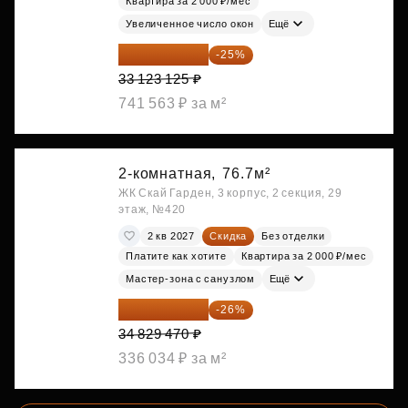
Квартира за 2 000 ₽/мес
Увеличенное число окон
Ещё
24 842 344 ₽
-25%
33 123 125 ₽
741 563 ₽ за м²
2-комнатная,
76.7м²
ЖК Скай Гарден, 3 корпус, 2 секция, 29
этаж, №420
2 кв 2027
Скидка
Без отделки
Платите как хотите
Квартира за 2 000 ₽/мес
Мастер-зона с санузлом
Ещё
25 773 808 ₽
-26%
34 829 470 ₽
336 034 ₽ за м²