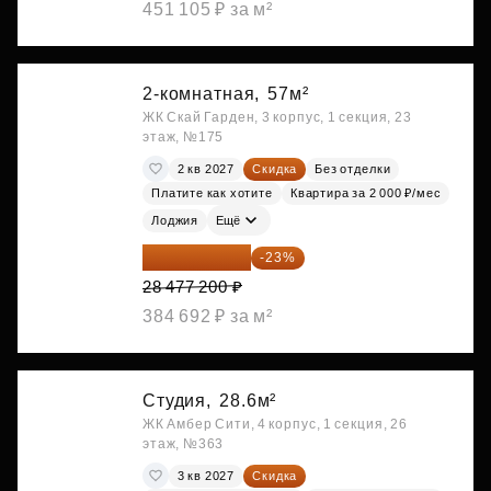
451 105 ₽ за м²
2-комнатная,
57м²
ЖК Скай Гарден, 3 корпус, 1 секция, 23
этаж, №175
2 кв 2027
Скидка
Без отделки
Платите как хотите
Квартира за 2 000 ₽/мес
Лоджия
Ещё
21 927 444 ₽
-23%
28 477 200 ₽
384 692 ₽ за м²
Студия,
28.6м²
ЖК Амбер Сити, 4 корпус, 1 секция, 26
этаж, №363
3 кв 2027
Скидка