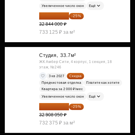
Увеличенное число окон
Ещё
24 633 000 ₽
-25%
32 844 000 ₽
733 125 ₽ за м²
Студия,
33.7м²
ЖК Амбер Сити, 4 корпус, 1 секция, 18
этаж, №246
3 кв 2027
Скидка
Предчистовая отделка
Платите как хотите
Квартира за 2 000 ₽/мес
Увеличенное число окон
Ещё
24 681 038 ₽
-25%
32 908 050 ₽
732 375 ₽ за м²