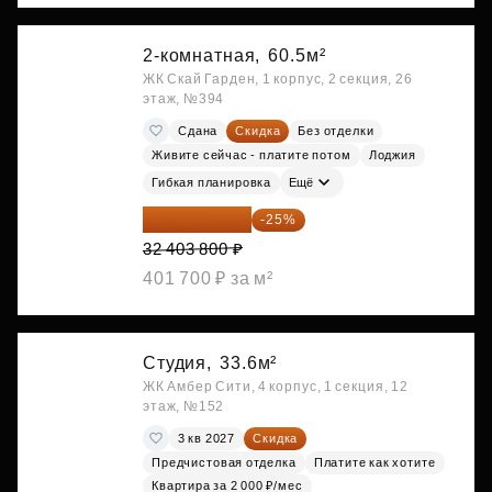
2-комнатная,
60.5м²
ЖК Скай Гарден, 1 корпус, 2 секция, 26
этаж, №394
Сдана
Скидка
Без отделки
Живите сейчас - платите потом
Лоджия
Гибкая планировка
Ещё
24 302 850 ₽
-25%
32 403 800 ₽
401 700 ₽ за м²
Студия,
33.6м²
ЖК Амбер Сити, 4 корпус, 1 секция, 12
этаж, №152
3 кв 2027
Скидка
Предчистовая отделка
Платите как хотите
Квартира за 2 000 ₽/мес