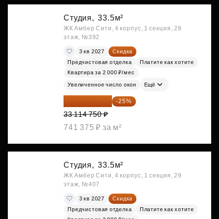
Студия,
33.5м²
ЖК Амбер Сити, 4 корпус, 1 секция, 28
этаж, №392
3 кв 2027
Скидка
Предчистовая отделка
Платите как хотите
Квартира за 2 000 ₽/мес
Увеличенное число окон
Ещё
24 836 063 ₽
-25%
33 114 750 ₽
741 375 ₽ за м²
Студия,
33.5м²
ЖК Амбер Сити, 4 корпус, 1 секция, 29
этаж, №407
3 кв 2027
Скидка
Предчистовая отделка
Платите как хотите