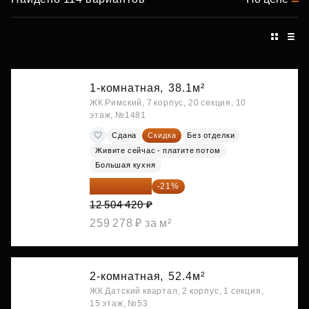
1-комнатная,
38.1м²
ЖК Римский, 7 корпус, 20 секция, 10
этаж, №1481
Сдана
Скидка
Без отделки
Живите сейчас - платите потом
Большая кухня
9 878 492 ₽
-21%
12 504 420 ₽
259 278 ₽ за м²
2-комнатная,
52.4м²
ЖК Датский квартал, 2 корпус, 1 секция,
15 этаж, №53