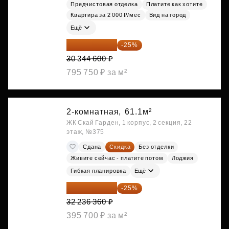
Предчистовая отделка
Платите как хотите
Квартира за 2 000 ₽/мес
Вид на город
Ещё
22 758 450 ₽
-25%
30 344 600 ₽
795 750 ₽ за м²
2-комнатная,
61.1м²
ЖК Скай Гарден, 1 корпус, 2 секция, 22
этаж, №375
Сдана
Скидка
Без отделки
Живите сейчас - платите потом
Лоджия
Гибкая планировка
Ещё
24 177 270 ₽
-25%
32 236 360 ₽
395 700 ₽ за м²