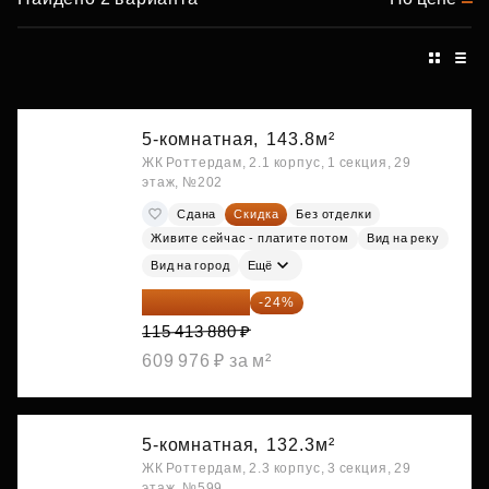
5-комнатная,
143.8м²
ЖК Роттердам, 2.1 корпус, 1 секция, 29
этаж, №202
Сдана
Скидка
Без отделки
Живите сейчас - платите потом
Вид на реку
Вид на город
Ещё
87 714 549 ₽
-24%
115 413 880 ₽
609 976 ₽ за м²
5-комнатная,
132.3м²
ЖК Роттердам, 2.3 корпус, 3 секция, 29
этаж, №599