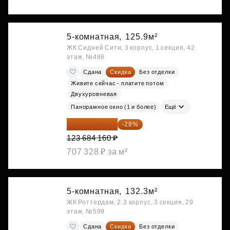
5-комнатная,
125.9м²
ЖК Сидней Сити, 3 корпус, 1 секция, 42
этаж, №486
Сдана
Скидка
Без отделки
Живите сейчас - платите потом
Двухуровневая
Панорамное окно (1 и более)
Ещё
89 052 595 ₽
-28%
123 684 160 ₽
707 328 ₽ за м²
5-комнатная,
132.3м²
ЖК Роттердам, 2.3 корпус, 3 секция, 29
этаж, №599
Сдана
Скидка
Без отделки