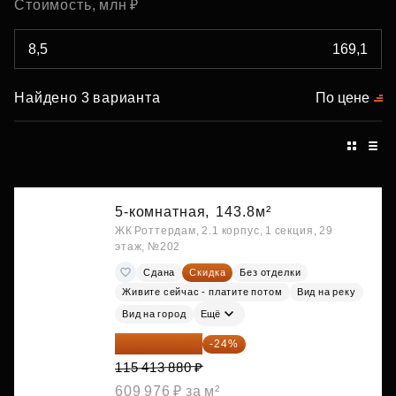
Стоимость, млн ₽
Найдено 3 варианта
По цене
5-комнатная,
143.8м²
ЖК Роттердам, 2.1 корпус, 1 секция, 29
этаж, №202
Сдана
Скидка
Без отделки
Живите сейчас - платите потом
Вид на реку
Вид на город
Ещё
87 714 549 ₽
-24%
115 413 880 ₽
609 976 ₽ за м²