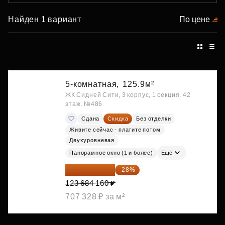
Найден 1 вариант
По цене
5-комнатная,
125.9м²
ЖК Сидней Сити, 3 корпус, 1 секция, 42
этаж, №486
Сдана
Скидка
Без отделки
Живите сейчас - платите потом
Двухуровневая
Панорамное окно (1 и более)
Ещё
89 052 595 ₽
-28%
123 684 160 ₽
707 328 ₽ за м²