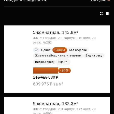
5-комнатная,
143.8м²
ЖК Роттердам, 2.1 корпус, 1 секция, 29
этаж, №202
Сдана
Скидка
Без отделки
Живите сейчас - платите потом
Вид на реку
Вид на город
Ещё
87 714 549 ₽
-24%
115 413 880 ₽
609 976 ₽ за м²
5-комнатная,
132.3м²
ЖК Роттердам, 2.3 корпус, 3 секция, 29
этаж, №599