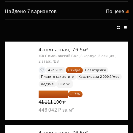
Найдено 7 вариантов
По цене
4-комнатная,
76.5м²
ЖК Симоновский Вал, 3 корпус, 3 секция,
2 этаж, №8
4 кв 2029
Скидка
Без отделки
Платите как хотите
Квартира за 2 000 ₽/мес
Лоджия
Ещё
34 122 213 ₽
-17%
41 111 100 ₽
446 042 ₽ за м²
4-комнатная,
76.5м²