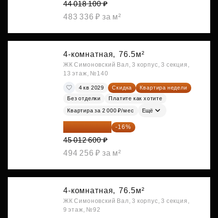
44 018 100 ₽
483 336 ₽ за м²
4-комнатная,
76.5м²
ЖК Симоновский Вал, 3 корпус, 3 секция,
13 этаж, №140
4 кв 2029
Скидка
Квартира недели
Без отделки
Платите как хотите
Квартира за 2 000 ₽/мес
Ещё
37 810 584 ₽
-16%
45 012 600 ₽
494 256 ₽ за м²
4-комнатная,
76.5м²
ЖК Симоновский Вал, 3 корпус, 3 секция,
9 этаж, №92