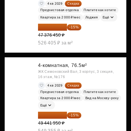
4 кв 2029
Скидка
Предчистовая отделка
Платите как хотите
Квартира за 2 000 ₽/мес
Лоджия
Ещё
40 269 983 ₽
-15%
47 376 450 ₽
526 405 ₽ за м²
4-комнатная,
76.5м²
ЖК Симоновский Вал, 3 корпус, 3 секция,
16 этаж, №176
4 кв 2029
Скидка
Предчистовая отделка
Платите как хотите
Квартира за 2 000 ₽/мес
Вид на Москву-реку
Ещё
42 025 658 ₽
-15%
49 441 950 ₽
549 355 ₽ за м²