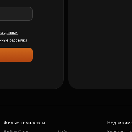
ых данных
нные рассылки
Жилые комплексы
Недвижим
Амбер Сити
Лэйк
Квартиры в