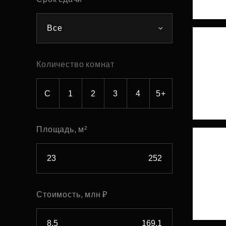
Рефинансирование
Все
Количество комнат
С
1
2
3
4
5+
Площадь, м²
Стоимость, млн ₽