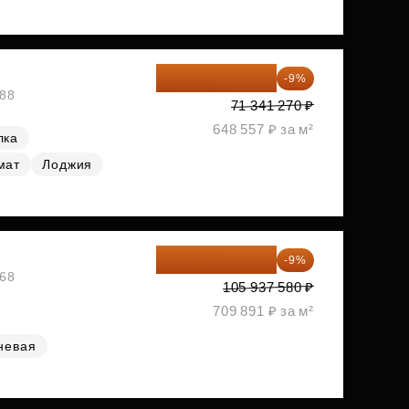
64 920 556 ₽
-9%
788
71 341 270 ₽
648 557 ₽ за м²
лка
мат
Лоджия
96 403 198 ₽
-9%
968
105 937 580 ₽
709 891 ₽ за м²
невая