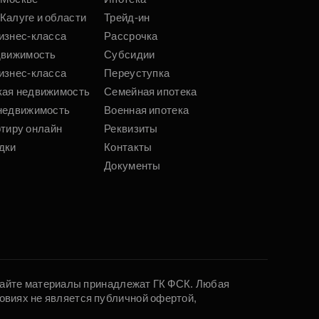
Калуге и области
Трейд-ин
изнес-класса
Рассрочка
движимость
Субсидии
изнес-класса
Переуступка
кая недвижимость
Семейная ипотека
недвижимость
Военная ипотека
ртиру онлайн
Реквизиты
дки
Контакты
Документы
 сайте материалы принадлежат ГК ФСК. Любая
овиях не является публичной офертой,