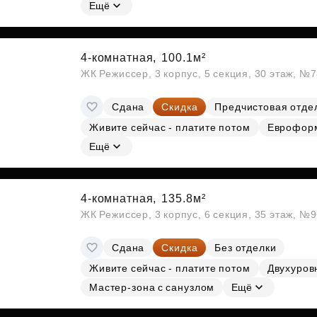
Субсидии
Ещё
4-комнатная,
100.1м²
ЖК Режиссер, 3 корпус, 5 секция, 30 этаж, №
Сдана
Скидка
Предчистовая отде
Живите сейчас - платите потом
Еврофор
Ещё
4-комнатная,
135.8м²
ЖК Режиссер, 3 корпус, 6 секция, 35 этаж, №
Сдана
Скидка
Без отделки
Живите сейчас - платите потом
Двухуров
Мастер-зона с санузлом
Ещё