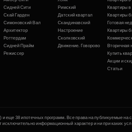
Сидней Сити
Римский
Квартиры в 
Скай Гарден
Датский квартал
Квартиры б
Симоновский Вал
Скандинавский
Готовая не
Архитектор
Настроение
Квартиры б
Роттердам
Сколковский
Коммерчес
Сидней Прайм
Движение. Говорово
Вторичная 
Режиссер
Купить ква
Акции и ски
Статьи
5) и еще 38 ипотечных программ. Все права на публикуемые на
т исключительно информационный характер и ни при каких усл