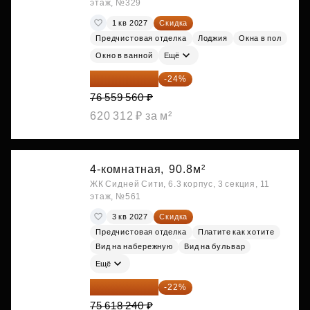
этаж, №329
1 кв 2027
Скидка
Предчистовая отделка
Лоджия
Окна в пол
Окно в ванной
Ещё
58 185 266 ₽
-24%
76 559 560 ₽
620 312 ₽ за м²
4-комнатная,
90.8м²
ЖК Сидней Сити, 6.3 корпус, 3 секция, 11
этаж, №561
3 кв 2027
Скидка
Предчистовая отделка
Платите как хотите
Вид на набережную
Вид на бульвар
Ещё
58 982 227 ₽
-22%
75 618 240 ₽