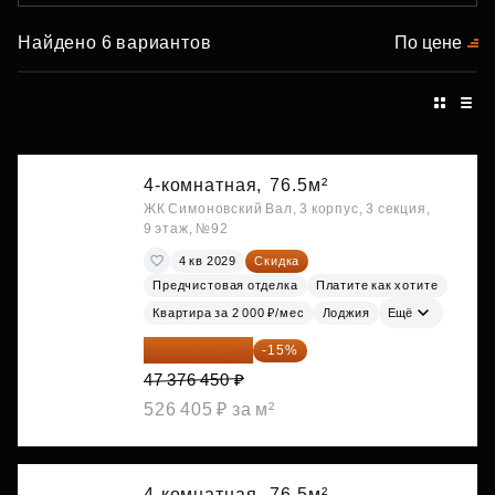
Найдено 6 вариантов
По цене
4-комнатная,
76.5м²
ЖК Симоновский Вал, 3 корпус, 3 секция,
9 этаж, №92
4 кв 2029
Скидка
Предчистовая отделка
Платите как хотите
Квартира за 2 000 ₽/мес
Лоджия
Ещё
40 269 983 ₽
-15%
47 376 450 ₽
526 405 ₽ за м²
4-комнатная,
76.5м²