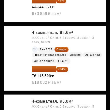
51 550 214 ₽
-3%
53 144 550 ₽
673 859 ₽ за м²
4-комнатная,
93.6м²
ЖК Сидней Сити, 5.2 корпус, 3 секция, 3
этаж, №309
1 кв 2027
Скидка
Предчистовая отделка
Лоджия
Окна в пол
Окно в ванной
Ещё
57 847 795 ₽
-24%
76 115 520 ₽
618 032 ₽ за м²
4-комнатная,
93.8м²
ЖК Сидней Сити, 5.2 корпус, 3 секция, 5