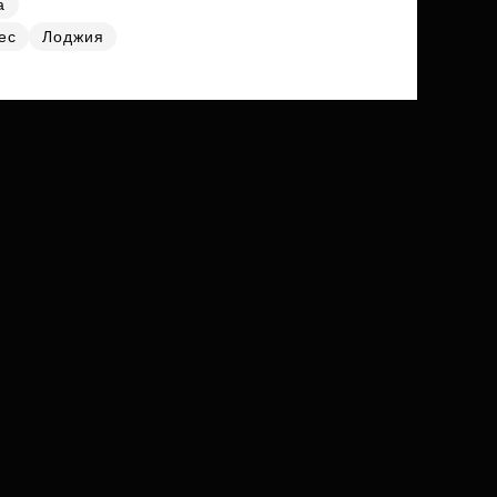
а
ес
Лоджия