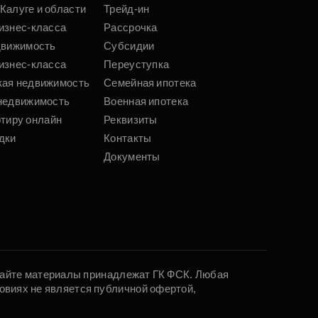
Калуге и области
Трейд-ин
изнес-класса
Рассрочка
движимость
Субсидии
изнес-класса
Переуступка
кая недвижимость
Семейная ипотека
недвижимость
Военная ипотека
ртиру онлайн
Реквизиты
дки
Контакты
Документы
 сайте материалы принадлежат ГК ФСК. Любая
овиях не является публичной офертой,