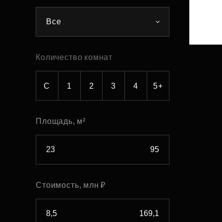
Рефинансирование
Все
Количество комнат
С
1
2
3
4
5+
Площадь, м²
Стоимость, млн ₽