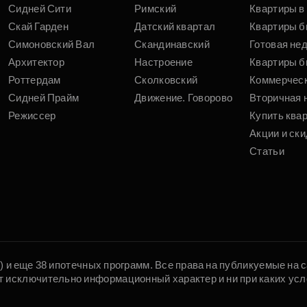
Сидней Сити
Римский
Квартиры в 
Скай Гарден
Датский квартал
Квартиры б
Симоновский Вал
Скандинавский
Готовая не
Архитектор
Настроение
Квартиры б
Роттердам
Сколковский
Коммерчес
Сидней Прайм
Движение. Говорово
Вторичная 
Режиссер
Купить ква
Акции и ски
Статьи
5) и еще 38 ипотечных программ. Все права на публикуемые на
т исключительно информационный характер и ни при каких усл