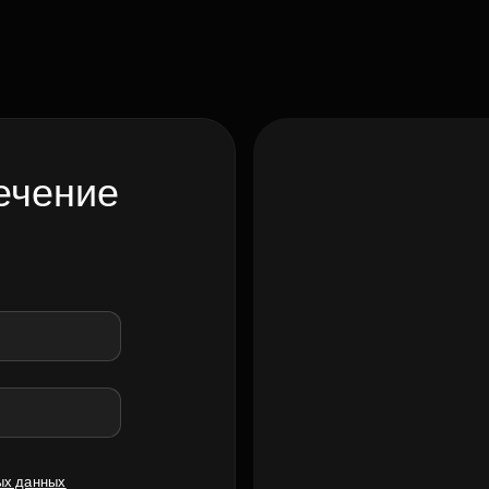
ечение
ых данных