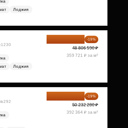
лка
мат
Лоджия
39 533 338 ₽
-19%
 №1230
48 806 590 ₽
359 721 ₽ за м²
лка
мат
Лоджия
40 688 147 ₽
-19%
, №292
50 232 280 ₽
392 364 ₽ за м²
лка