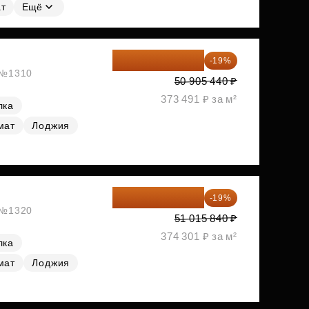
т
Ещё
41 233 406 ₽
-19%
, №1310
50 905 440 ₽
373 491 ₽ за м²
лка
мат
Лоджия
41 322 830 ₽
-19%
, №1320
51 015 840 ₽
374 301 ₽ за м²
лка
мат
Лоджия