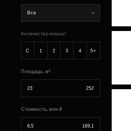
Рефинансирование
Все
Количество комнат
С
1
2
3
4
5+
Площадь, м²
Стоимость, млн ₽