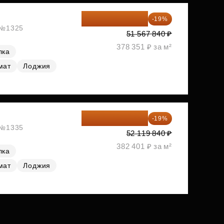
41 769 950 ₽
-19%
, №1325
51 567 840 ₽
378 351 ₽ за м²
лка
мат
Лоджия
42 217 070 ₽
-19%
, №1335
52 119 840 ₽
382 401 ₽ за м²
лка
мат
Лоджия