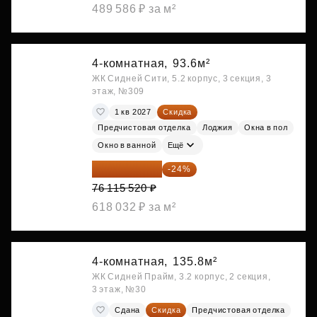
489 586 ₽ за м²
4-комнатная,
93.6м²
ЖК Сидней Сити, 5.2 корпус, 3 секция, 3
этаж, №309
1 кв 2027
Скидка
Предчистовая отделка
Лоджия
Окна в пол
Окно в ванной
Ещё
57 847 795 ₽
-24%
76 115 520 ₽
618 032 ₽ за м²
4-комнатная,
135.8м²
ЖК Сидней Прайм, 3.2 корпус, 2 секция,
3 этаж, №30
Сдана
Скидка
Предчистовая отделка