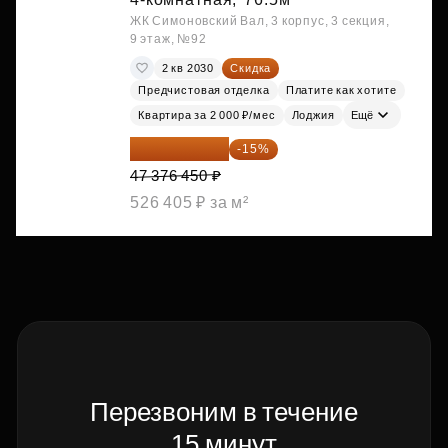
ЖК Симоновский Вал, 3 корпус, 3 секция,
9 этаж, №92
2 кв 2030
Скидка
Предчистовая отделка
Платите как хотите
Квартира за 2 000 ₽/мес
Лоджия
Ещё
40 269 983 ₽
-15%
47 376 450 ₽
526 405 ₽ за м²
Перезвоним в течение
15 минут