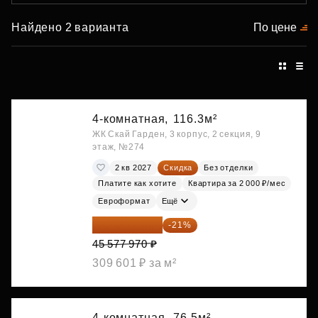
Найдено 2 варианта
По цене
4-комнатная,
116.3м²
ЖК Скай Гарден, 3 корпус, 2 секция, 9
этаж, №274
2 кв 2027
Скидка
Без отделки
Платите как хотите
Квартира за 2 000 ₽/мес
Евроформат
Ещё
36 006 596 ₽
-21%
45 577 970 ₽
309 601 ₽ за м²
4-комнатная,
76.5м²